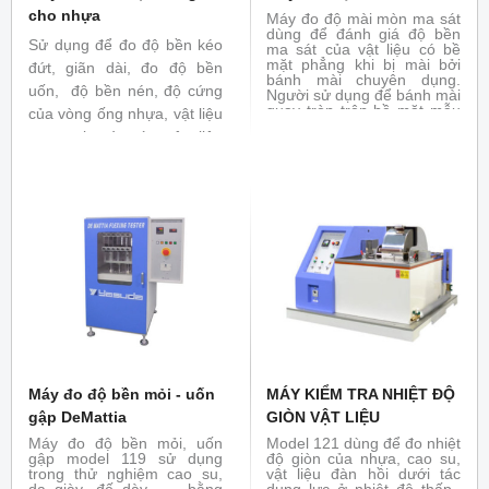
cho nhựa
Máy đo độ mài mòn ma sát
dùng để đánh giá độ bền
Sử dụng để đo độ bền kéo
ma sát của vật liệu có bề
mặt phẳng khi bị mài bởi
đứt, giãn dài, đo độ bền
bánh mài chuyên dụng.
uốn, độ bền nén, độ cứng
Người sử dụng để bánh mài
quay tròn trên bề mặt mẫu
của vòng ống nhựa, vật liệu
với tải trọng đặt trước để
composit và các vật liệu
làm trầy mẫu. Máy đo độ
mài mòn được ứng dụng
khác. Đáp ứng các tiêu
rộng rãi trong thử nghiệm
chuẩn
ISO 527-1:2012, ISO
dệt may, da giày , cao su,
vật liệu trang trí, sơn phủ.
6259-2
, ISO 14126: 1999,
Đáp ứng tiêu chuẩn : ASTM
ISO 14125:1998
, ISO
D1044, ISO 4649, ISO 5470
9969:2007
-1 ...
Máy đo độ bền mỏi - uốn
MÁY KIỂM TRA NHIỆT ĐỘ
gập DeMattia
GIÒN VẬT LIỆU
Máy đo độ bền mỏi, uốn
Model 121 dùng để đo nhiệt
gập model 119 sử dụng
độ giòn của nhựa, cao su,
trong thử nghiệm cao su,
vật liệu đàn hồi dưới tác