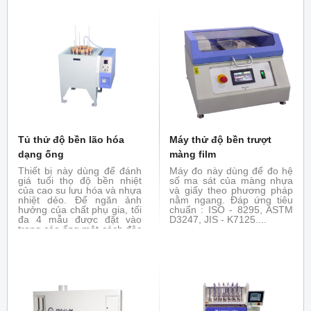
Mẫu được gá như một giầm
đua và được uốn xuống
thông qua góc của lực tác
dụng và góc uốn của mẫu.
Tủ thử độ bền lão hóa
Máy thử độ bền trượt
dạng ống
màng film
Thiết bị này dùng để đánh
Máy đo này dùng để đo hệ
giá tuổi thọ độ bền nhiệt
số ma sát của màng nhựa
của cao su lưu hóa và nhựa
và giấy theo phương pháp
nhiệt dẻo. Để ngăn ảnh
nằm ngang. Đáp ứng tiêu
hưởng của chất phụ gia, tối
chuẩn : ISO - 8295, ASTM
đa 4 mẫu được đặt vào
D3247, JIS - K7125....
trong các ống một cách độc
lập và đốt nóng ở nhiệt độ
và thời gian đã định trước.
Ứng suất kéo, độ giãn dài,
độ cứng của mẫu trước và
sau khi đốt nóng được so
sánh để đánh giá về đặc
tính chịu nhiệt. Đáp ứng các
tiêu chuẩn : ASTM D865,