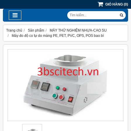
GIỎ HÀNG
(
0
)
Trang chủ
Sản phẩm
MÁY THỬ NGHIỆM NHỰA-CAO SU
Máy đo độ co tự do màng PE, PET, PVC, OPS, POS bao bì