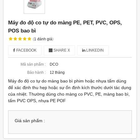
Máy đo độ co tự do màng PE, PET, PVC, OPS,
POS bao bì
(
1
đánh giá
)
FACEBOOK
SHARE X
LINKEDIN
Mã sản phẩm :
DCO
Bảo hành :
12 tháng
Máy đo độ co tự do màng bao bì phim hoặc nhựa tấm dùng
để xác định thu hẹp hoặc sự ổn định kích thước dưới tác dụng
của nhiệt. Thường dùng cho màng co PVC, PE, màng bao bì,
tấm PVC OPS, nhựa PE POF
Giá sản phẩm :