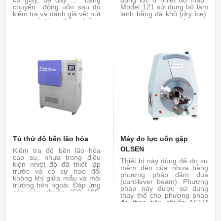
da giày, đế dày ... bằng
dụng lực ở nhiệt độ thấp.
chuyển động uốn sau đó
Model 121 sử dụng bộ làm
kiểm tra và đánh giá vết nứt
lạnh bằng đá khô (dry ice).
sau quá trình thí nghiệm.
Đáp ứng tiêu chuẩn:
JIS-
Đáp ứng tiêu chuẩn : ASTM
C3005, K6261, K6723,
D813, ISO 132, BS 903, JIS
K7216, ASTM-D746, ISO-
K6260...
812, 974
Tủ thử độ bền lão hóa
Máy đo lực uốn gập
OLSEN
Kiểm tra độ bền lão hóa
cao su, nhựa trong điều
Thiết bị này dùng để đo sự
kiện nhiệt độ đã thiết lập
mềm dẻo của nhựa bằng
trước và có sự trao đổi
phương pháp dầm đua
không khí giữa mẫu và môi
(cantilever beam). Phương
trường bên ngoài. Đáp ứng
pháp này được sử dụng
các tiêu chuẩn ISO 188,
thay thế cho phương pháp
ASTM 573, JIS - K7368...
đo theo tiêu chuẩn ASTM
D790 đối với các vật liệu
nhựa có độ mềm dẻo cao.