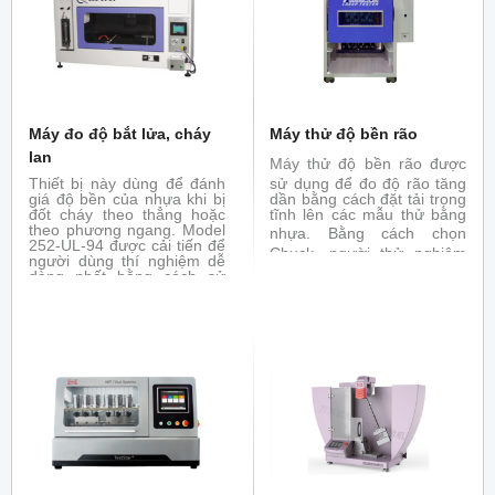
JIS - K6257, ISO 188
Máy đo độ bắt lửa, cháy
Máy thử độ bền rão
lan
Máy thử độ bền rão
được
Thiết bị này dùng để đánh
sử dụng để đo độ rão tăng
giá độ bền của nhựa khi bị
dần bằng cách đặt tải trọng
đốt cháy theo thẳng hoặc
tĩnh lên các mẫu thử bằng
theo phương ngang. Model
nhựa.
Bằng cách chọn
252-UL-94 được cải tiến để
Chuck, người thử nghiệm
người dùng thí nghiệm dễ
có thể tiến hành thử nghiệm
dàng nhất bằng cách sử
kéo, thử nghiệm ngưng tụ
dụng bộ điều khiển dạng
và thử nghiệm uốn. Máy
jog dial và màn hình cảm
thử cũng có thể được phân
ứng với hướng dẫn bằng
loại với các chức năng thử
âm thanh. Với các chức
nghiệm như thử nghiệm
năng này, người dùng có
giãn, thử nghiệm co nhiệt
thể tập trung vào việc theo
và thử nghiệm xung nhiệt.
dõi điều kiện của mẫu thử
trong khi vẫn điều khiển
burner để điều chỉnh
khoảng cách giữa ngọn lửa
mà mẫu thử. Với việc thêm
vào các đồ gá, 252-UL-94
thực hiện được các thử
nghiệm khác như: 5V, VTM,