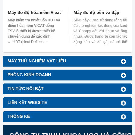
HBF, HF)
Máy đo độ hóa mềm Vicat
Máy đo độ bền va đập
Máy kiểm tra nhiệt uốn HDT và
Sê-ri này được sử dụng rộng rãi
điểm hóa mềm VICAT dòng
để thử nghiệm tác động của Izod
TSV là thiết bị được thiết kế
và Charpy đối với nhựa và ống
chuyên dụng để xác định:
nhựa. Được trang bị con lắc tác
HDT (Heat Deflection
động kéo và đồ gá, nó có thể
Temperature) – Nhiệt độ biến
thực hiện các thử nghiệm trên
dạng dưới tải của nhựa nhiệt
màng và tấm nhựa.
dẻo.
MÁY THỬ NGHIỆM VẬT LIỆU
VST (Vicat Softening
Temperature) – Nhiệt độ hóa
mềm Vicat của vật liệu nhựa
PHÒNG KINH DOANH
TIN TỨC NỔI BẬT
LIÊN KẾT WEBSITE
THỐNG KÊ