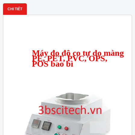
CHI TIẾT
Máy đo độ co tự do màng
PE, PET, PVC, OPS,
POS bao bì