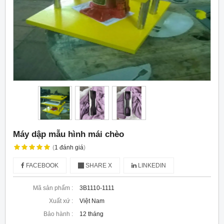
Máy dập mẫu hình mái chèo
(
1
đánh giá
)
FACEBOOK
SHARE X
LINKEDIN
Mã sản phẩm :
3B1110-1111
Xuất xứ :
Việt Nam
Bảo hành :
12 tháng