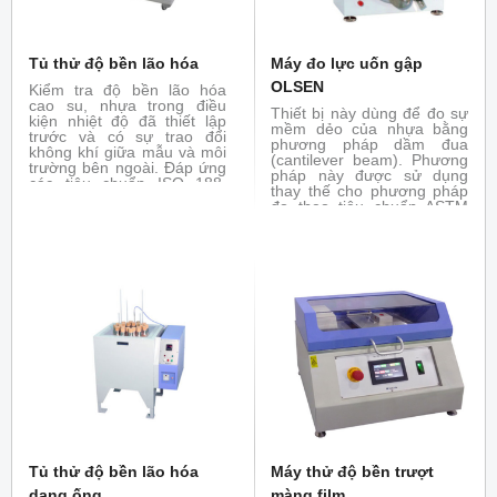
Tủ thử độ bền lão hóa
Máy đo lực uốn gập
OLSEN
Kiểm tra độ bền lão hóa
cao su, nhựa trong điều
Thiết bị này dùng để đo sự
kiện nhiệt độ đã thiết lập
mềm dẻo của nhựa bằng
trước và có sự trao đổi
phương pháp dầm đua
không khí giữa mẫu và môi
(cantilever beam). Phương
trường bên ngoài. Đáp ứng
pháp này được sử dụng
các tiêu chuẩn ISO 188,
thay thế cho phương pháp
ASTM 573, JIS - K7368...
đo theo tiêu chuẩn ASTM
D790 đối với các vật liệu
nhựa có độ mềm dẻo cao.
Mẫu được gá như một giầm
đua và được uốn xuống
thông qua góc của lực tác
dụng và góc uốn của mẫu.
Tủ thử độ bền lão hóa
Máy thử độ bền trượt
dạng ống
màng film