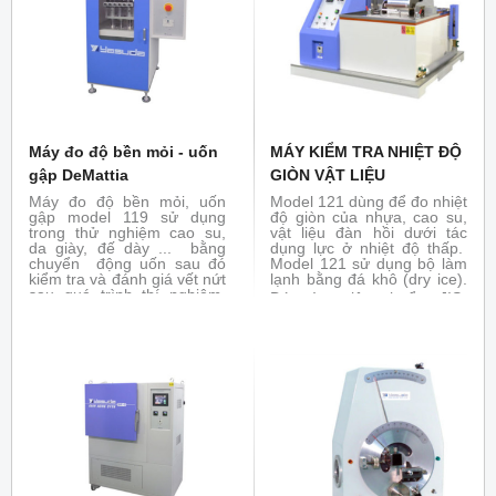
-1 ...
Máy đo độ bền mỏi - uốn
MÁY KIỂM TRA NHIỆT ĐỘ
gập DeMattia
GIÒN VẬT LIỆU
Máy đo độ bền mỏi, uốn
Model 121 dùng để đo nhiệt
gập model 119 sử dụng
độ giòn của nhựa, cao su,
trong thử nghiệm cao su,
vật liệu đàn hồi dưới tác
da giày, đế dày ... bằng
dụng lực ở nhiệt độ thấp.
chuyển động uốn sau đó
Model 121 sử dụng bộ làm
kiểm tra và đánh giá vết nứt
lạnh bằng đá khô (dry ice).
sau quá trình thí nghiệm.
Đáp ứng tiêu chuẩn:
JIS-
Đáp ứng tiêu chuẩn : ASTM
C3005, K6261, K6723,
D813, ISO 132, BS 903, JIS
K7216, ASTM-D746, ISO-
K6260...
812, 974