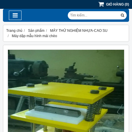
GIỎ HÀNG
(
0
)
Trang chủ
Sản phẩm
MÁY THỬ NGHIỆM NHỰA-CAO SU
Máy dập mẫu hình mái chèo