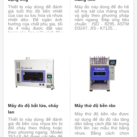
Thiết bị này dùng để đánh
Máy đo này dùng để đo hệ
giá tuổi thọ độ bền nhiệt
số ma sát của màng nhựa
của cao su lưu hóa và nhựa
và giấy theo phương pháp
nhiệt dẻo. Để ngăn ảnh
nằm ngang. Đáp ứng tiêu
hưởng của chất phụ gia, tối
chuẩn : ISO - 8295, ASTM
đa 4 mẫu được đặt vào
D3247, JIS - K7125....
trong các ống một cách độc
lập và đốt nóng ở nhiệt độ
và thời gian đã định trước.
Ứng suất kéo, độ giãn dài,
độ cứng của mẫu trước và
sau khi đốt nóng được so
sánh để đánh giá về đặc
tính chịu nhiệt. Đáp ứng các
tiêu chuẩn : ASTM D865,
JIS - K6257, ISO 188
Máy đo độ bắt lửa, cháy
Máy thử độ bền rão
lan
Máy thử độ bền rão
được
Thiết bị này dùng để đánh
sử dụng để đo độ rão tăng
giá độ bền của nhựa khi bị
dần bằng cách đặt tải trọng
đốt cháy theo thẳng hoặc
tĩnh lên các mẫu thử bằng
theo phương ngang. Model
nhựa.
Bằng cách chọn
252-UL-94 được cải tiến để