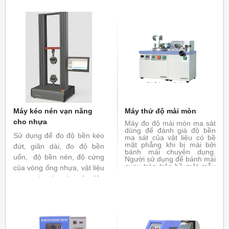
Máy kéo nén vạn năng
Máy thử độ mài mòn
cho nhựa
Máy đo độ mài mòn ma sát
dùng để đánh giá độ bền
Sử dụng để đo độ bền kéo
ma sát của vật liệu có bề
mặt phẳng khi bị mài bởi
đứt, giãn dài, đo độ bền
bánh mài chuyên dụng.
uốn, độ bền nén, độ cứng
Người sử dụng để bánh mài
quay tròn trên bề mặt mẫu
của vòng ống nhựa, vật liệu
với tải trọng đặt trước để
composit và các vật liệu
làm trầy mẫu. Máy đo độ
mài mòn được ứng dụng
khác. Đáp ứng các tiêu
rộng rãi trong thử nghiệm
chuẩn
ISO 527-1:2012, ISO
dệt may, da giày , cao su,
vật liệu trang trí, sơn phủ.
6259-2
, ISO 14126: 1999,
Đáp ứng tiêu chuẩn : ASTM
ISO 14125:1998
, ISO
D1044, ISO 4649, ISO 5470
9969:2007