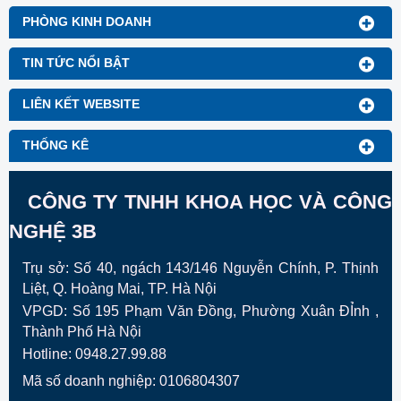
Temperature) – Nhiệt độ hóa
mềm Vicat của vật liệu nhựa
PHÒNG KINH DOANH
TIN TỨC NỔI BẬT
LIÊN KẾT WEBSITE
THỐNG KÊ
CÔNG TY TNHH KHOA HỌC VÀ CÔNG
NGHỆ 3B
Trụ sở: Số 40, ngách 143/146 Nguyễn Chính, P. Thịnh
Liệt, Q. Hoàng Mai, TP. Hà Nội
VPGD:
Số 195 Phạm Văn Đồng, Phường Xuân ĐỈnh ,
Thành Phố Hà Nội
Hotline: 0948.27.99.88
Mã số doanh nghiệp: 0106804307