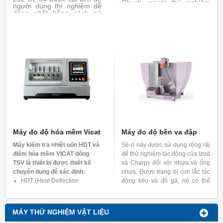
Chuck, người thử nghiệm
người dùng thí nghiệm dễ
có thể tiến hành thử nghiệm
dàng nhất bằng cách sử
kéo, thử nghiệm ngưng tụ
dụng bộ điều khiển dạng
và thử nghiệm uốn. Máy
jog dial và màn hình cảm
thử cũng có thể được phân
ứng với hướng dẫn bằng
loại với các chức năng thử
âm thanh. Với các chức
nghiệm như thử nghiệm
năng này, người dùng có
giãn, thử nghiệm co nhiệt
thể tập trung vào việc theo
và thử nghiệm xung nhiệt.
dõi điều kiện của mẫu thử
trong khi vẫn điều khiển
burner để điều chỉnh
khoảng cách giữa ngọn lửa
mà mẫu thử. Với việc thêm
vào các đồ gá, 252-UL-94
thực hiện được các thử
nghiệm khác như: 5V, VTM,
HBF, HF)
Máy đo độ hóa mềm Vicat
Máy đo độ bền va đập
Máy kiểm tra nhiệt uốn HDT và
Sê-ri này được sử dụng rộng rãi
điểm hóa mềm VICAT dòng
để thử nghiệm tác động của Izod
TSV là thiết bị được thiết kế
và Charpy đối với nhựa và ống
chuyên dụng để xác định:
nhựa. Được trang bị con lắc tác
HDT (Heat Deflection
động kéo và đồ gá, nó có thể
Temperature) – Nhiệt độ biến
thực hiện các thử nghiệm trên
dạng dưới tải của nhựa nhiệt
màng và tấm nhựa.
dẻo.
MÁY THỬ NGHIỆM VẬT LIỆU
VST (Vicat Softening