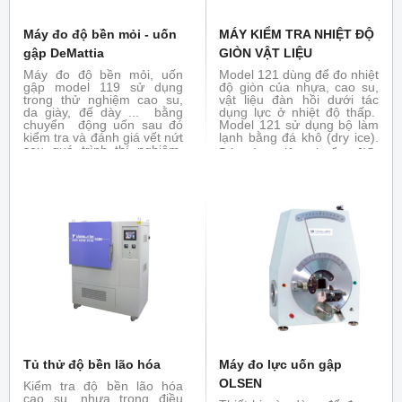
Máy đo độ bền mỏi - uốn
MÁY KIỂM TRA NHIỆT ĐỘ
gập DeMattia
GIÒN VẬT LIỆU
Máy đo độ bền mỏi, uốn
Model 121 dùng để đo nhiệt
gập model 119 sử dụng
độ giòn của nhựa, cao su,
trong thử nghiệm cao su,
vật liệu đàn hồi dưới tác
da giày, đế dày ... bằng
dụng lực ở nhiệt độ thấp.
chuyển động uốn sau đó
Model 121 sử dụng bộ làm
kiểm tra và đánh giá vết nứt
lạnh bằng đá khô (dry ice).
sau quá trình thí nghiệm.
Đáp ứng tiêu chuẩn:
JIS-
Đáp ứng tiêu chuẩn : ASTM
C3005, K6261, K6723,
D813, ISO 132, BS 903, JIS
K7216, ASTM-D746, ISO-
K6260...
812, 974
Tủ thử độ bền lão hóa
Máy đo lực uốn gập
OLSEN
Kiểm tra độ bền lão hóa
cao su, nhựa trong điều