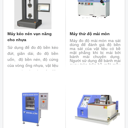
Máy kéo nén vạn năng
Máy thử độ mài mòn
cho nhựa
Máy đo độ mài mòn ma sát
dùng để đánh giá độ bền
Sử dụng để đo độ bền kéo
ma sát của vật liệu có bề
mặt phẳng khi bị mài bởi
đứt, giãn dài, đo độ bền
bánh mài chuyên dụng.
uốn, độ bền nén, độ cứng
Người sử dụng để bánh mài
quay tròn trên bề mặt mẫu
của vòng ống nhựa, vật liệu
với tải trọng đặt trước để
composit và các vật liệu
làm trầy mẫu. Máy đo độ
mài mòn được ứng dụng
khác. Đáp ứng các tiêu
rộng rãi trong thử nghiệm
chuẩn
ISO 527-1:2012, ISO
dệt may, da giày , cao su,
vật liệu trang trí, sơn phủ.
6259-2
, ISO 14126: 1999,
Đáp ứng tiêu chuẩn : ASTM
ISO 14125:1998
, ISO
D1044, ISO 4649, ISO 5470
9969:2007
-1 ...