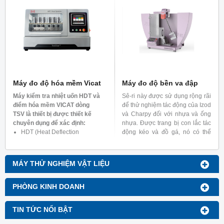
giãn, thử nghiệm co nhiệt
thể tập trung vào việc theo
và thử nghiệm xung nhiệt.
dõi điều kiện của mẫu thử
trong khi vẫn điều khiển
burner để điều chỉnh
khoảng cách giữa ngọn lửa
mà mẫu thử. Với việc thêm
vào các đồ gá, 252-UL-94
thực hiện được các thử
nghiệm khác như: 5V, VTM,
HBF, HF)
Máy đo độ hóa mềm Vicat
Máy đo độ bền va đập
Máy kiểm tra nhiệt uốn HDT và
Sê-ri này được sử dụng rộng rãi
điểm hóa mềm VICAT dòng
để thử nghiệm tác động của Izod
TSV là thiết bị được thiết kế
và Charpy đối với nhựa và ống
chuyên dụng để xác định:
nhựa. Được trang bị con lắc tác
HDT (Heat Deflection
động kéo và đồ gá, nó có thể
Temperature) – Nhiệt độ biến
thực hiện các thử nghiệm trên
dạng dưới tải của nhựa nhiệt
màng và tấm nhựa.
dẻo.
MÁY THỬ NGHIỆM VẬT LIỆU
VST (Vicat Softening
Temperature) – Nhiệt độ hóa
mềm Vicat của vật liệu nhựa
PHÒNG KINH DOANH
TIN TỨC NỔI BẬT