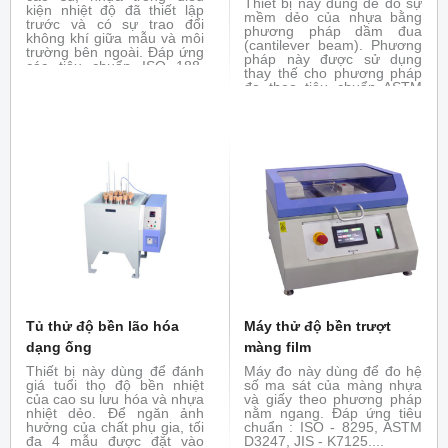
Thiết bị này dùng để đo sự
kiện nhiệt độ đã thiết lập
mềm dẻo của nhựa bằng
trước và có sự trao đổi
phương pháp dầm đua
không khí giữa mẫu và môi
(cantilever beam). Phương
trường bên ngoài. Đáp ứng
pháp này được sử dụng
các tiêu chuẩn ISO 188,
thay thế cho phương pháp
ASTM 573, JIS - K7368...
đo theo tiêu chuẩn ASTM
D790 đối với các vật liệu
nhựa có độ mềm dẻo cao.
Mẫu được gá như một giầm
đua và được uốn xuống
thông qua góc của lực tác
dụng và góc uốn của mẫu.
Tủ thử độ bền lão hóa
Máy thử độ bền trượt
dạng ống
màng film
Thiết bị này dùng để đánh
Máy đo này dùng để đo hệ
giá tuổi thọ độ bền nhiệt
số ma sát của màng nhựa
của cao su lưu hóa và nhựa
và giấy theo phương pháp
nhiệt dẻo. Để ngăn ảnh
nằm ngang. Đáp ứng tiêu
hưởng của chất phụ gia, tối
chuẩn : ISO - 8295, ASTM
đa 4 mẫu được đặt vào
D3247, JIS - K7125....