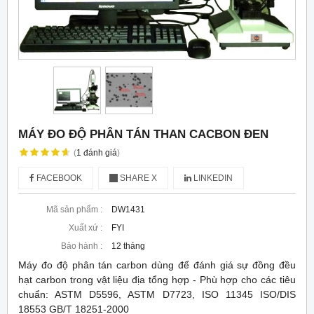
MÁY ĐO ĐỘ PHÂN TÁN THAN CACBON ĐEN
(
1
đánh giá
)
FACEBOOK
SHARE X
LINKEDIN
Mã sản phẩm :
DW1431
Xuất xứ :
FYI
Bảo hành :
12 tháng
Máy đo độ phân tán carbon dùng để đánh giá sự đồng đều
hạt carbon trong vật liệu địa tổng hợp - Phù hợp cho các tiêu
chuẩn: ASTM D5596, ASTM D7723, ISO 11345 ISO/DIS
18553 GB/T 18251-2000