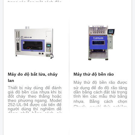
trong các ống một cách độc
lập và đốt nóng ở nhiệt độ
và thời gian đã định trước.
Ứng suất kéo, độ giãn dài,
độ cứng của mẫu trước và
sau khi đốt nóng được so
sánh để đánh giá về đặc
tính chịu nhiệt. Đáp ứng các
tiêu chuẩn : ASTM D865,
JIS - K6257, ISO 188
Máy đo độ bắt lửa, cháy
Máy thử độ bền rão
lan
Máy thử độ bền rão
được
Thiết bị này dùng để đánh
sử dụng để đo độ rão tăng
giá độ bền của nhựa khi bị
dần bằng cách đặt tải trọng
đốt cháy theo thẳng hoặc
tĩnh lên các mẫu thử bằng
theo phương ngang. Model
nhựa.
Bằng cách chọn
252-UL-94 được cải tiến để
Chuck, người thử nghiệm
người dùng thí nghiệm dễ
có thể tiến hành thử nghiệm
dàng nhất bằng cách sử
kéo, thử nghiệm ngưng tụ
dụng bộ điều khiển dạng
và thử nghiệm uốn. Máy
jog dial và màn hình cảm
thử cũng có thể được phân
ứng với hướng dẫn bằng
loại với các chức năng thử
âm thanh. Với các chức
nghiệm như thử nghiệm
năng này, người dùng có