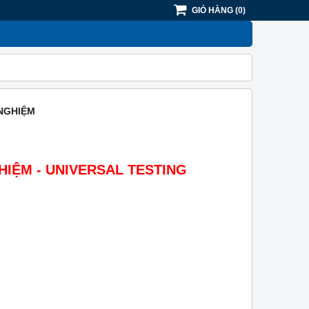
GIỎ HÀNG
(
0
)
 NGHIỆM
GHIỆM - UNIVERSAL TESTING