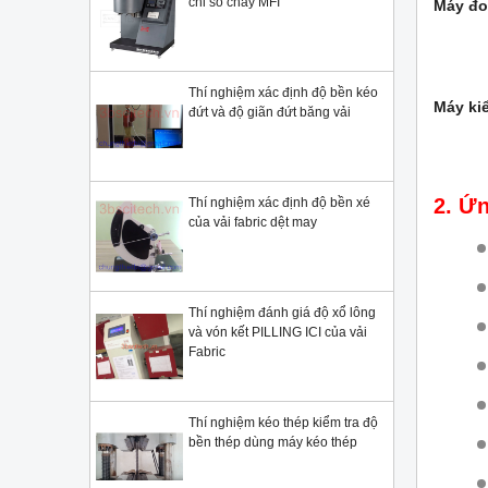
chỉ số chảy MFI
Máy đo
Thí nghiệm xác định độ bền kéo
Máy ki
đứt và độ giãn đứt băng vải
2. Ứ
Thí nghiệm xác định độ bền xé
của vải fabric dệt may
Thí nghiệm đánh giá độ xổ lông
và vón kết PILLING ICI của vải
Fabric
Thí nghiệm kéo thép kiểm tra độ
bền thép dùng máy kéo thép