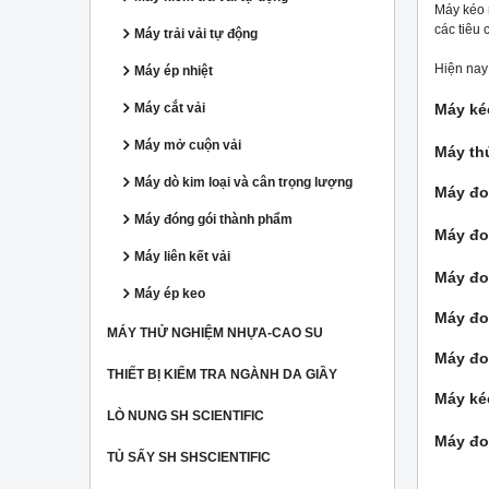
Máy kéo 
các tiêu 
Máy trải vải tự động
Hiện nay 
Máy ép nhiệt
Máy cắt vải
Máy ke
Máy mở cuộn vải
Máy thử
Máy dò kim loại và cân trọng lượng
Máy đo 
Máy đóng gói thành phẩm
Máy đo 
Máy liên kết vải
Máy đo
Máy ép keo
Máy đo
MÁY THỬ NGHIỆM NHỰA-CAO SU
Máy đo
THIẾT BỊ KIỂM TRA NGÀNH DA GIẦY
Máy ké
LÒ NUNG SH SCIENTIFIC
Máy đo
TỦ SẤY SH SHSCIENTIFIC