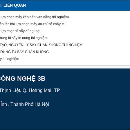
ẾT LIÊN QUAN
lựa chọn máy kéo nén vạn năng thí nghiệm
n tắc khi lựa chọn máy đo chỉ số chảy MFI
lựa chọn tủ sấy đúng loại
ụng tủ sấy lò nung thí nghiệm
TẠO, NGUYÊN LÝ SẤY CHÂN KHÔNG THÍ NGHIỆM
 DỤNG TỦ SẤY CHÂN KHÔNG
y thí nghiệm
CÔNG NGHỆ 3B
hịnh Liệt, Q. Hoàng Mai, TP.
nh , Thành Phố Hà Nội