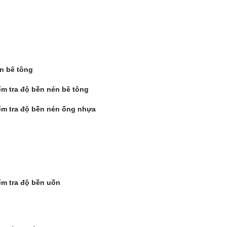
́n bê tông
̉m tra độ bền nén bê tông
̉m tra độ bền nén ống nhựa
̉m tra độ bền uốn