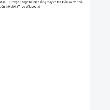
̣t liệu. Từ "vạn năng" thể hiện rằng máy có thể kiểm ra rất nhiều
nh trên thế giới. (Theo Wikipedia)