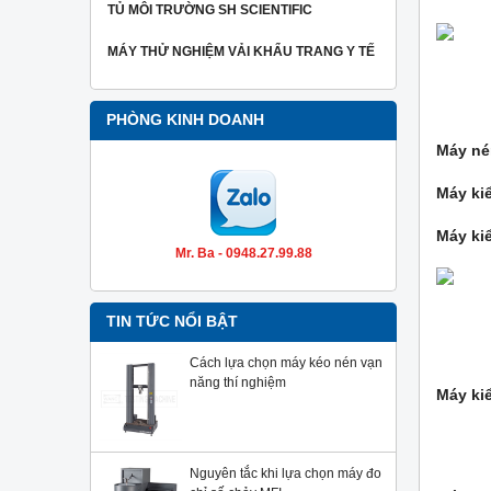
TỦ MÔI TRƯỜNG SH SCIENTIFIC
MÁY THỬ NGHIỆM VẢI KHẨU TRANG Y TẾ
PHÒNG KINH DOANH
Máy ne
Máy kiê
Máy kiê
Mr. Ba - 0948.27.99.88
TIN TỨC NỔI BẬT
Cách lựa chọn máy kéo nén vạn
năng thí nghiệm
Máy kiê
Nguyên tắc khi lựa chọn máy đo