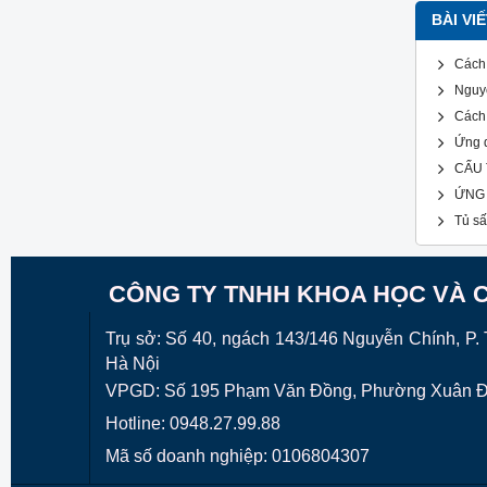
BÀI VI
Cách 
Nguyê
Cách 
Ứng d
CẤU 
ỨNG
Tủ sấ
CÔNG TY TNHH KHOA HỌC VÀ 
Trụ sở: Số 40, ngách 143/146 Nguyễn Chính, P. T
Hà Nội
VPGD:
Số 195 Phạm Văn Đồng, Phường Xuân ĐỈ
Hotline: 0948.27.99.88
Mã số doanh nghiệp: 0106804307