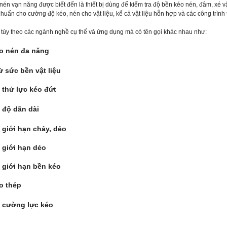
nén vạn năng được biết đến là thiết bị dùng để kiểm tra độ bền kéo nén, đâm, xé vâ
chuẩn cho cường độ kéo, nén cho vật liệu, kể cả vật liệu hỗn hợp và các công trì
tùy theo các ngành nghề cụ thể và ứng dụng mà có tên gọi khác nhau như:
́o nén đa năng
 sức bền vật liệu
thử lực kéo đứt
độ dãn dài
 giới hạn chảy, dẻo
 giới hạn dẻo
 giới hạn bền kéo
o thép
 cường lực kéo