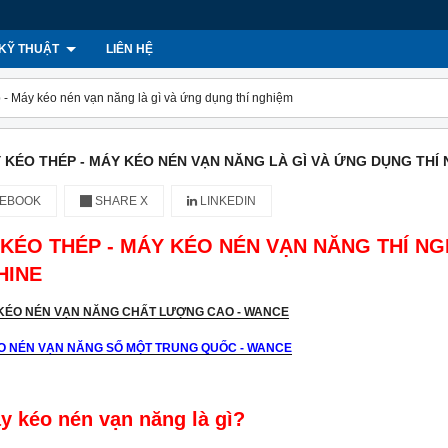
KỸ THUẬT
LIÊN HỆ
 - Máy kéo nén vạn năng là gì và ứng dụng thí nghiệm
 KÉO THÉP - MÁY KÉO NÉN VẠN NĂNG LÀ GÌ VÀ ỨNG DỤNG THÍ
EBOOK
SHARE X
LINKEDIN
 KÉO THÉP - MÁY KÉO NÉN VẠN NĂNG THÍ N
HINE
́O NÉN VẠN NĂNG SỐ MỘT TRUNG QUỐC - WANCE
y kéo nén vạn năng là gì?