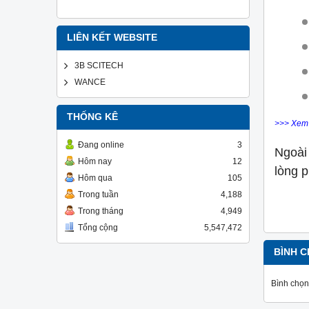
LIÊN KẾT WEBSITE
3B SCITECH
WANCE
THỐNG KÊ
>>> Xem
Đang online
3
Ngoài
Hôm nay
12
lòng 
Hôm qua
105
Trong tuần
4,188
Trong tháng
4,949
Tổng cộng
5,547,472
BÌNH C
Bình chọn 