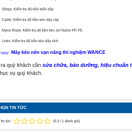
Slings: Kiểm tra độ bền biến dây
Cable: Kiểm tra độ bền kéo dây cáp
Nylon Rope: Kiểm tra độ bền kéo sợi Nylon PP, PE
Links: Kiểm tra độ bền kéo dây xích
M
áy kéo nén vạn năng thí nghiệm WANCE
 ngay:
 ra quý khách cần
sửa chữa, bảo dưỡng, hiệu chuẩn th
phục vụ quý khách.
HỌN TIN TỨC
tin tức:
(
5.0
/
1
đánh giá)