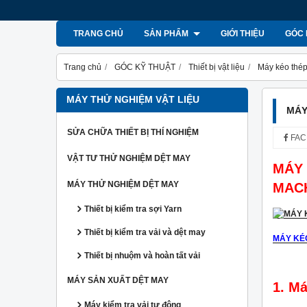
TRANG CHỦ
SẢN PHẨM
GIỚI THIỆU
GÓC 
Trang chủ
GÓC KỸ THUẬT
Thiết bị vật liệu
Máy kéo thép
MÁY THỬ NGHIỆM VẬT LIỆU
MÁY
SỬA CHỮA THIẾT BỊ THÍ NGHIỆM
FAC
VẬT TƯ THỬ NGHIỆM DỆT MAY
MÁY
MÁY THỬ NGHIỆM DỆT MAY
MAC
Thiết bị kiểm tra sợi Yarn
Thiết bị kiểm tra vải và dệt may
MÁY KE
Thiết bị nhuộm và hoàn tất vải
MÁY SẢN XUẤT DỆT MAY
1. Má
Máy kiểm tra vải tự động