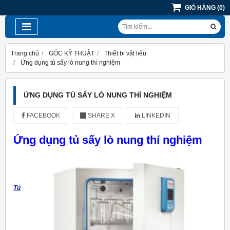
GIỎ HÀNG
(
0
)
Trang chủ
GÓC KỸ THUẬT
Thiết bị vật liệu
Ứng dụng tủ sấy lò nung thí nghiệm
ỨNG DỤNG TỦ SẤY LÒ NUNG THÍ NGHIỆM
FACEBOOK
SHARE X
LINKEDIN
Ứng dụng tủ sấy lò nung thí nghiệm
Tủ