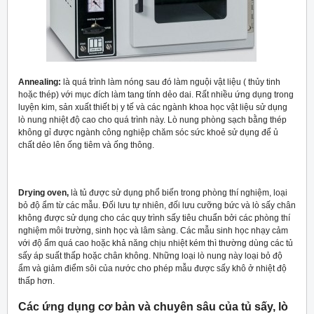
Annealing:
là quá trình làm nóng sau đó làm nguội vật liệu ( thủy tinh
hoặc thép) với mục đích làm tang tính dẻo dai. Rất nhiều ứng dụng trong
luyện kim, sản xuất thiết bị y tế và các ngành khoa học vật liệu sử dụng
lò nung nhiệt độ cao cho quá trình này. Lò nung phòng sạch bằng thép
không gỉ được ngành công nghiệp chăm sóc sức khoẻ sử dụng để ủ
chất dẻo lên ống tiêm và ống thông.
Drying oven,
là tủ được sử dụng phổ biến trong phòng thí nghiệm, loại
bỏ độ ẩm từ các mẫu. Đối lưu tự nhiên, đối lưu cưỡng bức và lò sấy chân
không được sử dụng cho các quy trình sấy tiêu chuẩn bởi các phòng thí
nghiệm môi trường, sinh học và lâm sàng. Các mẫu sinh học nhạy cảm
với độ ẩm quá cao hoặc khả năng chịu nhiệt kém thì thường dùng các tủ
sấy áp suất thấp hoặc chân không. Những loại lò nung này loại bỏ độ
ẩm và giảm điểm sôi của nước cho phép mẫu được sấy khô ở nhiệt độ
thấp hơn.
Các ứng dụng cơ bản và chuyên sâu của tủ sấy, lò