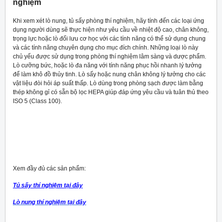
nghiệm
Khi xem xét lò nung, tủ sấy phòng thí nghiệm, hãy tính đến các loại ứng
dụng người dùng sẽ thực hiện như yêu cầu về nhiệt độ cao, chân không,
trọng lực hoặc lò đối lưu cơ học với các tính năng có thể sử dụng chung
và các tính năng chuyên dụng cho mục đích chính. Những loại lò này
chủ yếu được sử dụng trong phòng thí nghiệm lâm sàng và dược phẩm.
Lò cưỡng bức, hoặc lò đa năng với tính năng phục hồi nhanh lý tưởng
để làm khô đồ thủy tinh. Lò sấy hoặc nung chân không lý tưởng cho các
vật liệu đòi hỏi áp suất thấp. Lò dùng trong phòng sạch được làm bằng
thép không gỉ có sẵn bộ lọc HEPA giúp đáp ứng yêu cầu và tuân thủ theo
ISO 5 (Class 100).
Xem đầy đủ các sản phẩm:
Tủ sấy thí nghiệm tại đây
Lò nung thí nghiệm tại đây