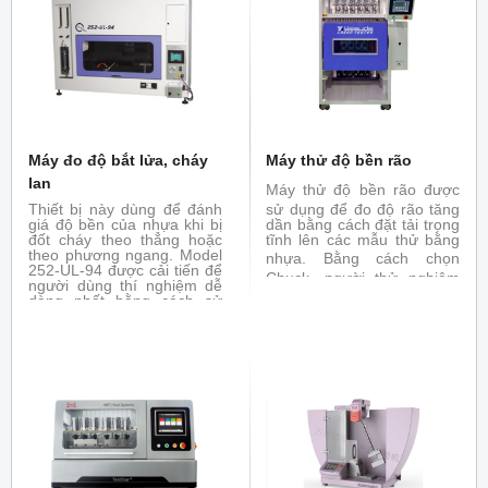
tính chịu nhiệt. Đáp ứng các
tiêu chuẩn : ASTM D865,
JIS - K6257, ISO 188
Máy đo độ bắt lửa, cháy
Máy thử độ bền rão
lan
Máy thử độ bền rão
được
Thiết bị này dùng để đánh
sử dụng để đo độ rão tăng
giá độ bền của nhựa khi bị
dần bằng cách đặt tải trọng
đốt cháy theo thẳng hoặc
tĩnh lên các mẫu thử bằng
theo phương ngang. Model
nhựa.
Bằng cách chọn
252-UL-94 được cải tiến để
Chuck, người thử nghiệm
người dùng thí nghiệm dễ
có thể tiến hành thử nghiệm
dàng nhất bằng cách sử
kéo, thử nghiệm ngưng tụ
dụng bộ điều khiển dạng
và thử nghiệm uốn. Máy
jog dial và màn hình cảm
thử cũng có thể được phân
ứng với hướng dẫn bằng
loại với các chức năng thử
âm thanh. Với các chức
nghiệm như thử nghiệm
năng này, người dùng có
giãn, thử nghiệm co nhiệt
thể tập trung vào việc theo
và thử nghiệm xung nhiệt.
dõi điều kiện của mẫu thử
trong khi vẫn điều khiển
burner để điều chỉnh
khoảng cách giữa ngọn lửa
mà mẫu thử. Với việc thêm
vào các đồ gá, 252-UL-94