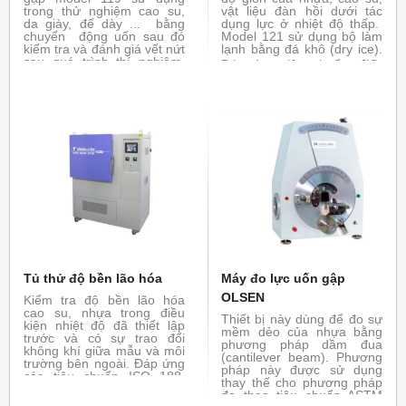
trong thử nghiệm cao su,
vật liệu đàn hồi dưới tác
da giày, đế dày ... bằng
dụng lực ở nhiệt độ thấp.
chuyển động uốn sau đó
Model 121 sử dụng bộ làm
kiểm tra và đánh giá vết nứt
lạnh bằng đá khô (dry ice).
sau quá trình thí nghiệm.
Đáp ứng tiêu chuẩn:
JIS-
Đáp ứng tiêu chuẩn : ASTM
C3005, K6261, K6723,
D813, ISO 132, BS 903, JIS
K7216, ASTM-D746, ISO-
K6260...
812, 974
Tủ thử độ bền lão hóa
Máy đo lực uốn gập
OLSEN
Kiểm tra độ bền lão hóa
cao su, nhựa trong điều
Thiết bị này dùng để đo sự
kiện nhiệt độ đã thiết lập
mềm dẻo của nhựa bằng
trước và có sự trao đổi
phương pháp dầm đua
không khí giữa mẫu và môi
(cantilever beam). Phương
trường bên ngoài. Đáp ứng
pháp này được sử dụng
các tiêu chuẩn ISO 188,
thay thế cho phương pháp
ASTM 573, JIS - K7368...
đo theo tiêu chuẩn ASTM