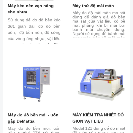
Máy kéo nén vạn năng
Máy thử độ mài mòn
cho nhựa
Máy đo độ mài mòn ma sát
dùng để đánh giá độ bền
Sử dụng để đo độ bền kéo
ma sát của vật liệu có bề
mặt phẳng khi bị mài bởi
đứt, giãn dài, đo độ bền
bánh mài chuyên dụng.
uốn, độ bền nén, độ cứng
Người sử dụng để bánh mài
quay tròn trên bề mặt mẫu
của vòng ống nhựa, vật liệu
với tải trọng đặt trước để
composit và các vật liệu
làm trầy mẫu. Máy đo độ
mài mòn được ứng dụng
khác. Đáp ứng các tiêu
rộng rãi trong thử nghiệm
chuẩn
ISO 527-1:2012, ISO
dệt may, da giày , cao su,
vật liệu trang trí, sơn phủ.
6259-2
, ISO 14126: 1999,
Đáp ứng tiêu chuẩn : ASTM
ISO 14125:1998
, ISO
D1044, ISO 4649, ISO 5470
9969:2007
-1 ...
Máy đo độ bền mỏi - uốn
MÁY KIỂM TRA NHIỆT ĐỘ
gập DeMattia
GIÒN VẬT LIỆU
Máy đo độ bền mỏi, uốn
Model 121 dùng để đo nhiệt
gập model 119 sử dụng
độ giòn của nhựa, cao su,