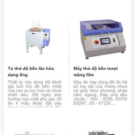
D790 đối với các vật liệu
nhựa có độ mềm dẻo cao.
Mẫu được gá như một giầm
đua và được uốn xuống
thông qua góc của lực tác
dụng và góc uốn của mẫu.
Tủ thử độ bền lão hóa
Máy thử độ bền trượt
dạng ống
màng film
Thiết bị này dùng để đánh
Máy đo này dùng để đo hệ
giá tuổi thọ độ bền nhiệt
số ma sát của màng nhựa
của cao su lưu hóa và nhựa
và giấy theo phương pháp
nhiệt dẻo. Để ngăn ảnh
nằm ngang. Đáp ứng tiêu
hưởng của chất phụ gia, tối
chuẩn : ISO - 8295, ASTM
đa 4 mẫu được đặt vào
D3247, JIS - K7125....
trong các ống một cách độc
lập và đốt nóng ở nhiệt độ
và thời gian đã định trước.
Ứng suất kéo, độ giãn dài,
độ cứng của mẫu trước và
sau khi đốt nóng được so
sánh để đánh giá về đặc