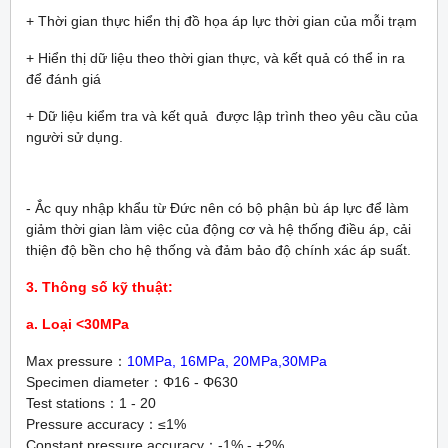
+ Thời gian thực hiển thị đồ họa áp lực thời gian của mỗi trạm
+ Hiển thị dữ liệu theo thời gian thực, và kết quả có thể in ra
để đánh giá
+ Dữ liệu kiểm tra và kết quả được lập trình theo yêu cầu của
người sử dụng.
- Ắc quy nhập khẩu từ Đức nên có bộ phận bù áp lực để làm
giảm thời gian làm việc của động cơ và hệ thống điều áp, cải
thiện độ bền cho hệ thống và đảm bảo độ chính xác áp suất.
3. Thông số kỹ thuật:
a. Loại <30MPa
Max pressure：
10MPa, 16MPa, 20MPa,30MPa
Specimen diameter：Φ16 - Φ630
Test stations：1 - 20
Pressure accuracy：≤1%
Constant pressure accuracy：-1% - +2%