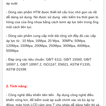
áp suât.
- Dòng sản phẩm HTM được thiết kế cấu trúc nhỏ gọn và rất
dễ dàng sử dụng. Nó được sử dụng việc kiểm tra thời gian bị
hỏng của của ống nhựa bằng cách bơm áp lực bên trong ống
một cách liên tục.
- Dòng sản phẩm cung cấp một dải rộng với đầy đủ các cấp
áp lực từ : 10 Mpa, 16Mpa, 20 Mpa, 30MPa, 50Mpa,
120Mpa, 150Mpa, 200Mpa, 250Mpa, 300Mpa, 400Mpa,
500Mpa
- Đáp ứng các tiêu chuẩn: GB/T 6111, GB/T 15560, GB/T
18997.1, GB/T 18997.2, ISO1167, EN921, ASTM F1335,
ASTM D1598
2. Tính năng:
- Công nghệ điều khiển tiên tiến. Áp dụng công nghệ điều
khiển vòng kín, để kiểm soát áp suất chính xác và bù áp tự
động, màn hình LCD cảm ứng 7’ cho phép dễ dàng hiển thị và