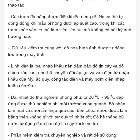
thao tác
- Các trạm đa năng được điều khiển riêng rẽ. Nó có thể tự
động đóng khi mẫu bị hỏng dưới áp suất cao, trong khi các
trạm khác vẫn có thể làm việc liên tục mà không có bất kỳ ảnh
hưởng nào.
- Dữ liệu kiểm tra cùng với đồ họa hình ảnh được tự động
lưu trong máy tính.
- Linh kiện là loại nhập khẩu nên đảm bảo độ tin cậy và độ
chính xác cao, như bộ chuyển đổi áp lực và van điện từ nhập
khẩu của Mỹ, ắc quy, công tắc điện và máy bơm điện nhập
khẩu của Đức
- Dải nhiệt độ thử nghiệm phong phú: từ 20 ℃ ~ 95 ℃ đáp
ứng được thử nghiệm phi môi trường xung quanh. Bộ phận
làm mát và sưởi ấm hiệu quả cao; bồn chứa nước được làm
bằng thép không gỉ với sự duy trì nhiệt tốt; Có hệ thống bù
nước tự động đảm bảo độ tin cậy khi kiểm tra
- Phần mềm kiểm tra chuyên nghiệp và rất dễ sử dụng: