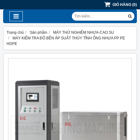
GIỎ HÀNG
(
0
)
Trang chủ
Sản phẩm
MÁY THỬ NGHIỆM NHỰA-CAO SU
MÁY KIỂM TRA ĐỘ BỀN ÁP SUẤT THỦY TĨNH ỐNG NHỰA PP PE
HDPE