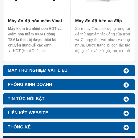
thực hiện được các thử
nghiệm khác như: 5V, VTM,
HBF, HF)
Máy đo độ hóa mềm Vicat
Máy đo độ bền va đập
Máy kiểm tra nhiệt uốn HDT và
Sê-ri này được sử dụng rộng rãi
điểm hóa mềm VICAT dòng
để thử nghiệm tác động của Izod
TSV là thiết bị được thiết kế
và Charpy đối với nhựa và ống
chuyên dụng để xác định:
nhựa. Được trang bị con lắc tác
HDT (Heat Deflection
động kéo và đồ gá, nó có thể
Temperature) – Nhiệt độ biến
thực hiện các thử nghiệm trên
dạng dưới tải của nhựa nhiệt
màng và tấm nhựa.
dẻo.
MÁY THỬ NGHIỆM VẬT LIỆU
VST (Vicat Softening
Temperature) – Nhiệt độ hóa
mềm Vicat của vật liệu nhựa
PHÒNG KINH DOANH
TIN TỨC NỔI BẬT
LIÊN KẾT WEBSITE
THỐNG KÊ