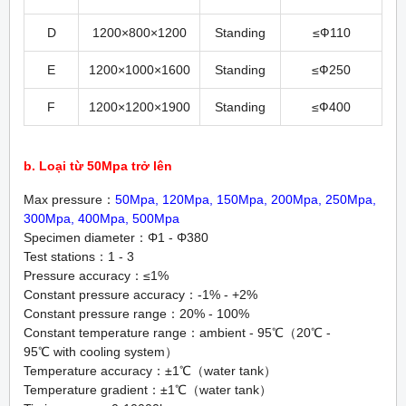
D
1200×800×1200
Standing
≤Ф110
E
1200×1000×1600
Standing
≤Ф250
F
1200×1200×1900
Standing
≤Ф400
b. Loại từ 50Mpa trở lên
Max pressure：
50Mpa, 120Mpa, 150Mpa, 200Mpa, 250Mpa,
300Mpa, 400Mpa, 500Mpa
Specimen diameter：Φ1 - Φ380
Test stations：1 - 3
Pressure accuracy：≤1%
Constant pressure accuracy：-1% - +2%
Constant pressure range：20% - 100%
Constant temperature range：ambient - 95℃（20℃ -
95℃ with cooling system）
Temperature accuracy：±1℃（water tank）
Temperature gradient：±1℃（water tank）