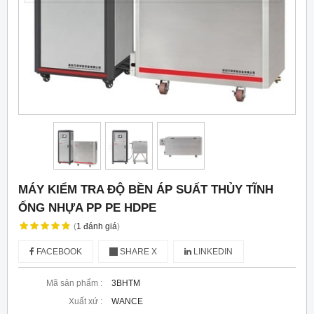
MÁY KIỂM TRA ĐỘ BỀN ÁP SUẤT THỦY TĨNH
ỐNG NHỰA PP PE HDPE
(
1
đánh giá
)
FACEBOOK
SHARE X
LINKEDIN
Mã sản phẩm :
3BHTM
Xuất xứ :
WANCE