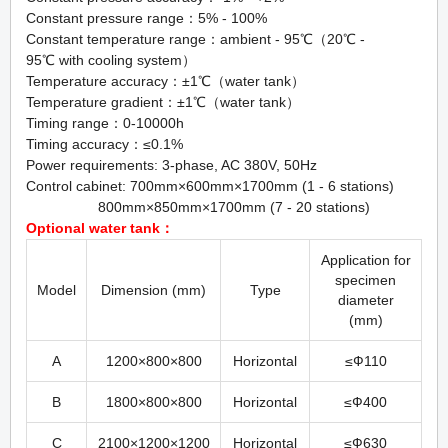
Constant pressure range：5% - 100%
Constant temperature range：ambient - 95℃（20℃ -
95℃ with cooling system）
Temperature accuracy：±1℃（water tank）
Temperature gradient：±1℃（water tank）
Timing range：0-10000h
Timing accuracy：≤0.1%
Power requirements: 3-phase, AC 380V, 50Hz
Control cabinet: 700mm×600mm×1700mm (1 - 6 stations)
800mm×850mm×1700mm (7 - 20 stations)
Optional water tank
：
Application for
specimen
Model
Dimension (mm)
Type
diameter
(mm)
A
1200×800×800
Horizontal
≤Ф110
B
1800×800×800
Horizontal
≤Ф400
C
2100×1200×1200
Horizontal
≤Ф630