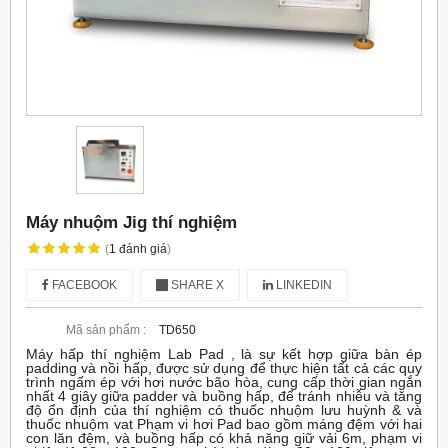
Máy nhuộm Jig thí nghiệm
(
1
đánh giá
)
FACEBOOK
SHARE X
LINKEDIN
Mã sản phẩm :
TD650
Máy hấp thí nghiệm Lab Pad , là sự kết hợp giữa bàn ép
padding và nồi hấp, được sử dụng để thực hiện tất cả các quy
trình ngấm ép với hơi nước bão hòa, cung cấp thời gian ngắn
nhất 4 giây giữa padder và buồng hấp, để tránh nhiễu và tăng
độ ổn định của thí nghiệm có thuốc nhuộm lưu huỳnh & và
thuốc nhuộm vat Phạm vi hơi Pad bao gồm máng đệm với hai
con lăn đệm, và buồng hấp có khả năng giữ vải 6m, phạm vi