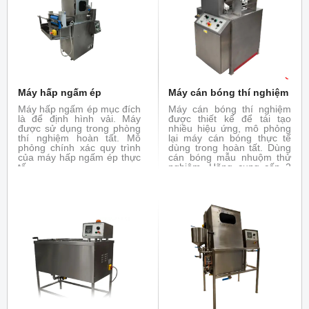
cho thiết bị TFO và Mini-
Thermo. Máy mô phỏng lại
các kĩ thuật tráng phủ khác
nhau
Máy hấp ngấm ép
Máy cán bóng thí nghiệm
Máy hấp ngấm ép mục đích
Máy cán bóng thí nghiệm
là để định hình vải. Máy
được thiết kế để tái tạo
được sử dụng trong phòng
nhiều hiệu ứng, mô phỏng
thí nghiệm hoàn tất. Mô
lại máy cán bóng thực tế
phỏng chính xác quy trình
dùng trong hoàn tất. Dùng
của máy hấp ngấm ép thực
cán bóng mẫu nhuộm thử
tế
nghiệm. Hãng cung cấp 2
phiên bản: chiều rộng bề
mặt 350 mm và 500mm.
Trục trên có gia nhiệt (bằng
hồng ngoại) điều khiển
nhiệt độ bằng tay. Máy có
sẵn tùy chọn cho các vật
liệu len, giấy, cotton,
polyamide.