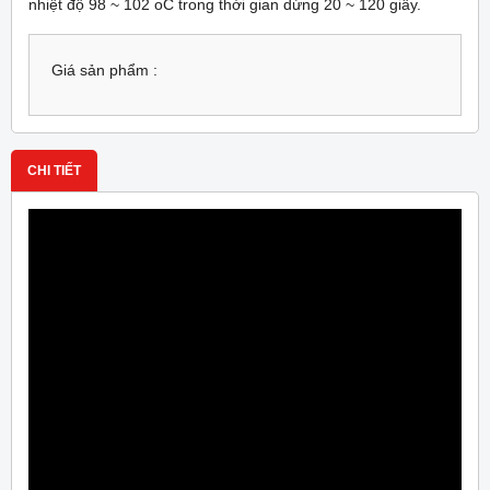
nhiệt độ 98 ~ 102 oC trong thời gian dừng 20 ~ 120 giây.
Giá sản phẩm :
CHI TIẾT