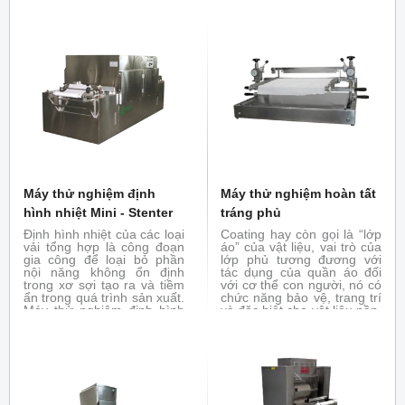
vải khổ hẹp
phần ẩm dư thừa bằng
nhiệt hoặc bổ trợ cho máy
thử nghiệm hoàn tất tráng
phủ giúp ổn định lớp tráng
phủ trên vải.
Máy thử nghiệm định
Máy thử nghiệm hoàn tất
hình nhiệt Mini - Stenter
tráng phủ
Định hình nhiệt của các loại
Coating hay còn gọi là “lớp
vải tổng hợp là công đoạn
áo” của vật liệu, vai trò của
gia công để loại bỏ phần
lớp phủ tương đương với
nội năng không ổn định
tác dụng của quần áo đối
trong xơ sợi tạo ra và tiềm
với cơ thể con người, nó có
ẩn trong quá trình sản xuất.
chức năng bảo vệ, trang trí
Máy thử nghiệm định hình
và đặc biệt cho vật liệu nền.
nhiệt Mini-Stenter mô
Để tạo điều kiện thuận lợi
phỏng lại quá trình định
cho các ứng dụng quy mô
hình nhiệt của máy thực tế.
phòng thí nghiệm của chất
Thử nghiệm định hình nhiệt
tráng phủ (hồ bột). Máy thử
với vải trong phòng thử
nghiệm hoàn tất tráng phủ
nghiệm hoàn tất
là thiết bị lý tưởng nó được
thiết kế đặc biệt để bổ sung