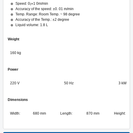
Speed: 0¡«1 0m/min
Accuracy of the speed: ±0. 01 m/min
Temp. Range: Room Temp. ~ 98 degree
Accuracy of the Temp.: ±2 degree
Liquid volume: 1.8 L
Weight
160 kg
Power
220 V
50 Hz
3 kW
Dimensions
Width:
680 mm
Length:
870 mm
Height: