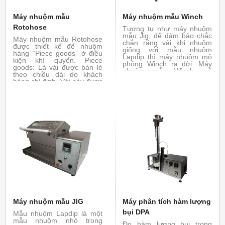
Máy nhuộm mẫu
Máy nhuộm mẫu Winch
Rotohose
Tương tự như máy nhuộm
mẫu Jig, để đảm bảo chắc
Máy nhuộm mẫu Rotohose
chắn rằng vải khi nhuộm
được thiết kế để nhuộm
giống với mẫu nhuộm
hàng “Piece goods” ở điều
Lapdip thì máy nhuộm mô
kiện khí quyển. Piece
phỏng Winch ra đời. Máy
goods: Là vải được bán lẻ
nhuộm mẫu Winch mô
theo chiều dài do khách
phỏng chức năng của máy
hàng chỉ định. Vải này được
nhuộm Winch thực tế, có
cắt ra từ cuộn vải hay được
thể nhuộm như máy thực
sản xuất với độ dài nhất
tế.
định còn được gọi là yard
goods.
Máy nhuộm mẫu JIG
Máy phân tích hàm lượng
bụi DPA
Mẫu nhuộm Lapdip là một
mẫu nhuộm nhỏ trong
Đo hàm lượng bụi trong