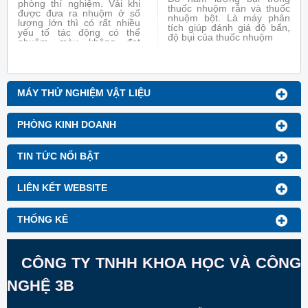
phòng thí nghiệm. Vải khi
thuốc nhuộm rắn và thuốc
được đưa ra nhuộm ở số
nhuộm bột. Là máy phân
lượng lớn thì có rất nhiều
tích giúp đánh giá độ bẩn,
yếu tố tác động có thể
độ bụi của thuốc nhuộm
nhuộm màu không đạt
không giống với mẫu
nhuộm Lapdip. Do vậy để
đảm bảo chắc chắn rằng
vải khi nhuộm giống với
mẫu nhuộm Lapdip thì máy
MÁY THỬ NGHIỆM VẬT LIỆU
nhuộm mô phỏng ra đời.
Máy nhuộm mẫu Jig mô
phỏng chức năng của máy
PHÒNG KINH DOANH
nhuộm Jigger thực tế, có
thể nhuộm như máy thực tế
TIN TỨC NỔI BẬT
LIÊN KẾT WEBSITE
THỐNG KÊ
CÔNG TY TNHH KHOA HỌC VÀ CÔNG
NGHỆ 3B