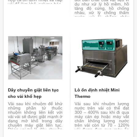
vải để làm khô, polyme hóa,
dụ như xử lý hồ mềm, hồ
ổn định nhiệt
tăng độ cứng, hồ chống
nhàu, xử lý chống thấm
nước, xử lý chống cháy
bằng phương pháp ngấm
ép. Đóng vai trò là thiết bị
thử nghiệm hoàn tất hóa
học, thử nghiệm khả năng
biến đổi tính chất của vải
dưới tác dụng của hóa chất
Dây chuyền giặt liên tục
Lò ổn định nhiệt Mini
cho vải khổ hẹp
Thermo
Vải sau khi nhuộm để khử
Vải sau khi nhuộm lượng
những phần tử thuốc
nước trên vải có thể đạt
nhuộm không liên kết với
300 – 400% sau khi đi qua
vải vải sẽ được giặt mạnh ở
máy cán ép hoặc máy vắt
dạng mở khổ trong dây
chân không lượng nước
chuyền máy giặt liên tục.
trên vải còn từ 70 - 120%
Đóng vai trò là dây chuyền
vải được đưa qua máy ổn
giặt trong nhà máy sản xuất
định nhiệt nhằm tách hết