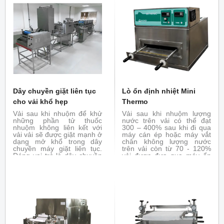
biến đổi tính chất của vải
dưới tác dụng của hóa chất
Dây chuyền giặt liên tục
Lò ổn định nhiệt Mini
cho vải khổ hẹp
Thermo
Vải sau khi nhuộm để khử
Vải sau khi nhuộm lượng
những phần tử thuốc
nước trên vải có thể đạt
nhuộm không liên kết với
300 – 400% sau khi đi qua
vải vải sẽ được giặt mạnh ở
máy cán ép hoặc máy vắt
dạng mở khổ trong dây
chân không lượng nước
chuyền máy giặt liên tục.
trên vải còn từ 70 - 120%
Đóng vai trò là dây chuyền
vải được đưa qua máy ổn
giặt trong nhà máy sản xuất
định nhiệt nhằm tách hết
vải khổ hẹp
phần ẩm dư thừa bằng
nhiệt hoặc bổ trợ cho máy
thử nghiệm hoàn tất tráng
phủ giúp ổn định lớp tráng
phủ trên vải.