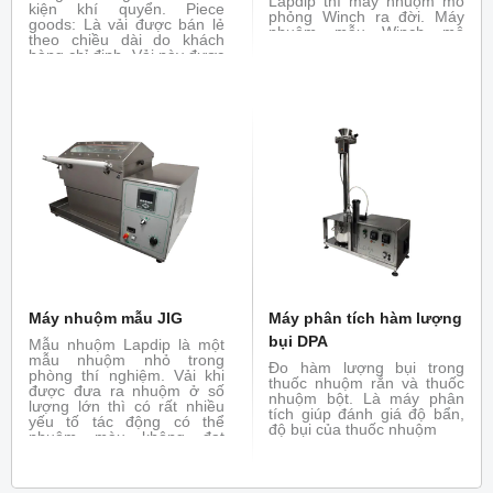
Lapdip thì máy nhuộm mô
kiện khí quyển. Piece
phỏng Winch ra đời. Máy
goods: Là vải được bán lẻ
nhuộm mẫu Winch mô
theo chiều dài do khách
phỏng chức năng của máy
hàng chỉ định. Vải này được
nhuộm Winch thực tế, có
cắt ra từ cuộn vải hay được
thể nhuộm như máy thực
sản xuất với độ dài nhất
tế.
định còn được gọi là yard
goods.
Máy nhuộm mẫu JIG
Máy phân tích hàm lượng
bụi DPA
Mẫu nhuộm Lapdip là một
mẫu nhuộm nhỏ trong
Đo hàm lượng bụi trong
phòng thí nghiệm. Vải khi
thuốc nhuộm rắn và thuốc
được đưa ra nhuộm ở số
nhuộm bột. Là máy phân
lượng lớn thì có rất nhiều
tích giúp đánh giá độ bẩn,
yếu tố tác động có thể
độ bụi của thuốc nhuộm
nhuộm màu không đạt
không giống với mẫu
nhuộm Lapdip. Do vậy để
đảm bảo chắc chắn rằng