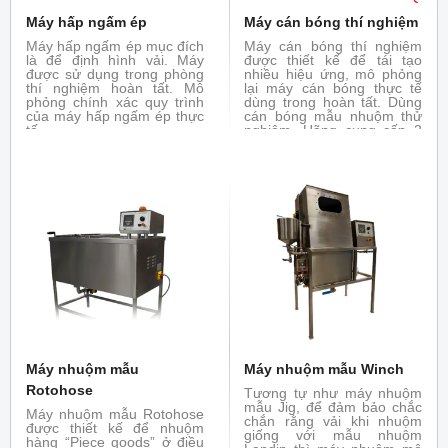
Máy hấp ngấm ép
Máy cán bóng thí nghiệm
Máy hấp ngấm ép mục đích
Máy cán bóng thí nghiệm
là để định hình vải. Máy
được thiết kế để tái tạo
được sử dụng trong phòng
nhiều hiệu ứng, mô phỏng
thí nghiệm hoàn tất. Mô
lại máy cán bóng thực tế
phỏng chính xác quy trình
dùng trong hoàn tất. Dùng
của máy hấp ngấm ép thực
cán bóng mẫu nhuộm thử
tế
nghiệm. Hãng cung cấp 2
phiên bản: chiều rộng bề
mặt 350 mm và 500mm.
Trục trên có gia nhiệt (bằng
hồng ngoại) điều khiển
nhiệt độ bằng tay. Máy có
sẵn tùy chọn cho các vật
liệu len, giấy, cotton,
polyamide.
Máy nhuộm mẫu
Máy nhuộm mẫu Winch
Rotohose
Tương tự như máy nhuộm
mẫu Jig, để đảm bảo chắc
Máy nhuộm mẫu Rotohose
chắn rằng vải khi nhuộm
được thiết kế để nhuộm
giống với mẫu nhuộm
hàng “Piece goods” ở điều