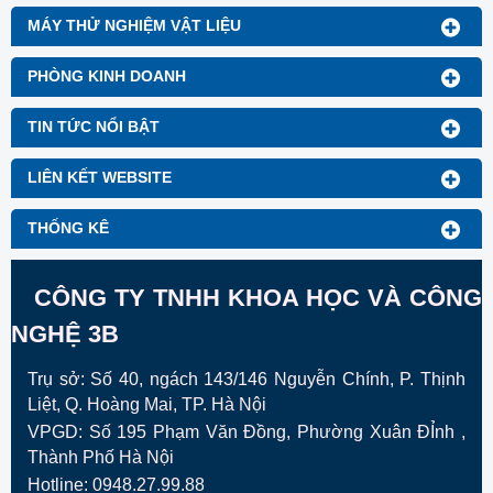
vải khi nhuộm giống với
mẫu nhuộm Lapdip thì máy
MÁY THỬ NGHIỆM VẬT LIỆU
nhuộm mô phỏng ra đời.
Máy nhuộm mẫu Jig mô
phỏng chức năng của máy
PHÒNG KINH DOANH
nhuộm Jigger thực tế, có
thể nhuộm như máy thực tế
TIN TỨC NỔI BẬT
LIÊN KẾT WEBSITE
THỐNG KÊ
CÔNG TY TNHH KHOA HỌC VÀ CÔNG
NGHỆ 3B
Trụ sở: Số 40, ngách 143/146 Nguyễn Chính, P. Thịnh
Liệt, Q. Hoàng Mai, TP. Hà Nội
VPGD:
Số 195 Phạm Văn Đồng, Phường Xuân ĐỈnh ,
Thành Phố Hà Nội
Hotline: 0948.27.99.88