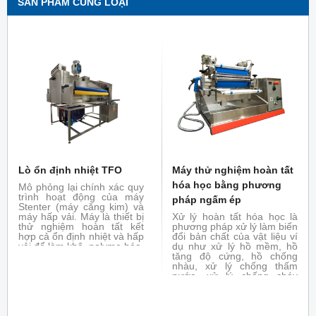
SẢN PHẨM CÙNG LOẠI
Lò ổn định nhiệt TFO
Máy thử nghiệm hoàn tất
hóa học bằng phương
Mô phỏng lại chính xác quy
trình hoạt động của máy
pháp ngấm ép
Stenter (máy căng kim) và
máy hấp vải. Máy là thiết bị
Xử lý hoàn tất hóa học là
thử nghiệm hoàn tất kết
phương pháp xử lý làm biến
hợp cả ổn định nhiệt và hấp
đổi bản chất của vật liệu ví
vải để làm khô, polyme hóa,
dụ như xử lý hồ mềm, hồ
ổn định nhiệt
tăng độ cứng, hồ chống
nhàu, xử lý chống thấm
nước, xử lý chống cháy
bằng phương pháp ngấm
ép. Đóng vai trò là thiết bị
thử nghiệm hoàn tất hóa
học, thử nghiệm khả năng