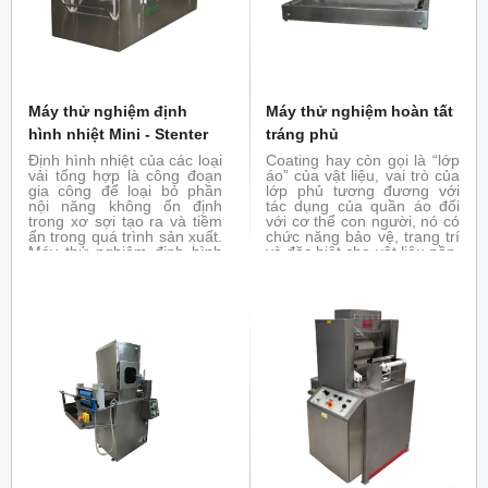
Máy thử nghiệm định
Máy thử nghiệm hoàn tất
hình nhiệt Mini - Stenter
tráng phủ
Định hình nhiệt của các loại
Coating hay còn gọi là “lớp
vải tổng hợp là công đoạn
áo” của vật liệu, vai trò của
gia công để loại bỏ phần
lớp phủ tương đương với
nội năng không ổn định
tác dụng của quần áo đối
trong xơ sợi tạo ra và tiềm
với cơ thể con người, nó có
ẩn trong quá trình sản xuất.
chức năng bảo vệ, trang trí
Máy thử nghiệm định hình
và đặc biệt cho vật liệu nền.
nhiệt Mini-Stenter mô
Để tạo điều kiện thuận lợi
phỏng lại quá trình định
cho các ứng dụng quy mô
hình nhiệt của máy thực tế.
phòng thí nghiệm của chất
Thử nghiệm định hình nhiệt
tráng phủ (hồ bột). Máy thử
với vải trong phòng thử
nghiệm hoàn tất tráng phủ
nghiệm hoàn tất
là thiết bị lý tưởng nó được
thiết kế đặc biệt để bổ sung
cho thiết bị TFO và Mini-
Thermo. Máy mô phỏng lại
các kĩ thuật tráng phủ khác
nhau