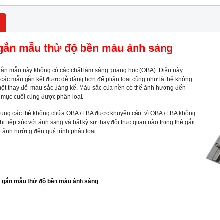
gắn mẫu thử độ bền màu ánh sáng
gắn mẫu này không có các chất làm sáng quang học (OBA). Điều này
các mẫu gắn kết được dễ dàng hơn để phân loại cũng như là thẻ không
 một thay đổi màu sắc đáng kể. Màu sắc của nền có thể ảnh hưởng đến
 mục cuối cùng được phân loại.
dụng các thẻ không chứa OBA / FBA được khuyến cáo vì OBA / FBA không
hi tiếp xúc với ánh sáng và bất kỳ sự thay đổi trực quan nào trong thẻ gắn
ể ảnh hưởng đến quá trình phân loại.
 gắn mẫu thử độ bền màu ánh sáng