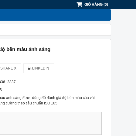
GIỎ HÀNG
(
0
)
độ bền màu ánh sáng
)
SHARE X
LINKEDIN
836 -2837
IS
màu ánh sáng được dùng để đánh giá độ bền màu của vải
ăng cường theo tiêu chuẩn ISO 105