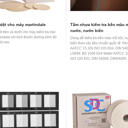
 dệt cho máy martindale
Tấm nhựa kiểm tra bền màu m
nước, nước biển
t trên và dưới cho máy kiểm tra mài
indale với kích thước đường kính 90
Dùng để kiểm tra bền màu mồ hôi, n
40 mm
biển theo các tiêu chuẩn quốc tế. Per
AATCC 15, EN ISO 105 E04, DIN 540
L0848, BS 1006 E04 Water AATCC 1
ISO 105 E01, DIN 54006, DIN54005, 
L0846, BS 1006 E01 Sea water AAT
EN ISO 105 E02, DIN 54007, JIS L08
1006 E02 Polyvinyl Chloride Coating
105 X10