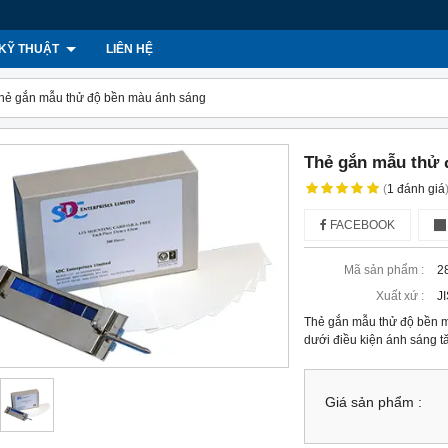
KỸ THUẬT
LIÊN HỆ
hẻ gắn mẫu thử độ bền màu ánh sáng
Thẻ gắn mẫu thử 
(
1
đánh giá
FACEBOOK
Mã sản phẩm :
2
Xuất xứ :
J
Thẻ gắn mẫu thử độ bền 
dưới điều kiện ánh sáng t
Giá sản phẩm :