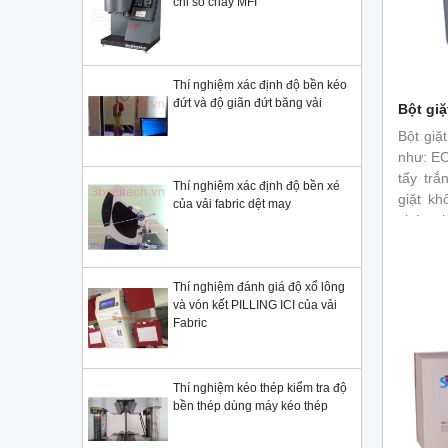
chỉ số chảy MFI
Thí nghiệm xác định độ bền kéo
đứt và độ giãn đứt băng vải
Bột giặ
Bột giặ
như: EC
tẩy trắ
Thí nghiệm xác định độ bền xé
giặt kh
của vải fabric dệt may
chứa ph
chứa ch
- bột g
nhưng c
Thí nghiệm đánh giá độ xổ lông
và vón kết PILLING ICI của vải
Fabric
Thí nghiệm kéo thép kiểm tra độ
bền thép dùng máy kéo thép