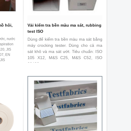
ồ hôi,
Vải kiểm tra bền màu ma sát, rubbing
test ISO
ước, nước
Dùng để kiểm tra bền màu ma sát bằng
spiration
máy crocking tester. Dùng cho cả ma
20, JIS
sát khô và ma sát ướt. Tiêu chuẩn: ISO
07, EN
105 X12, M&S C25, M&S C52, ISO
JIS
20433
CC 106,
47, BS
s: ISO