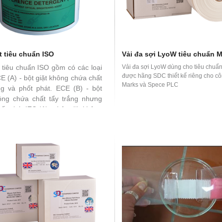
t tiêu chuẩn ISO
Vải đa sợi LyoW tiêu chuẩn 
t tiêu chuẩn ISO gồm có các loại
Vải đa sợi LyoW dùng cho tiêu chu
được hãng SDC thiết kế riêng cho cô
E (A) - bột giặt không chứa chất
Marks và Spece PLC
ng và phốt phát. ECE (B) - bột
ông chứa chất tẩy trắng nhưng
ốt phát IEC (A), - bột giặt không
ất tẩy trắng và phốt phát IEC (B)
iặt không chứa chất tẩy trắng
hứa phốt phát