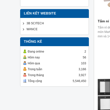
LIÊN KẾT WEBSITE
Tấm nỉ
3B SCITECH
Tấm nỉ dê
WANCE
mòn Mart
mm và 1
THỐNG KÊ
Đang online
2
Hôm nay
56
Hôm qua
103
Trong tuần
3,166
Trong tháng
3,927
Tổng cộng
5,546,450