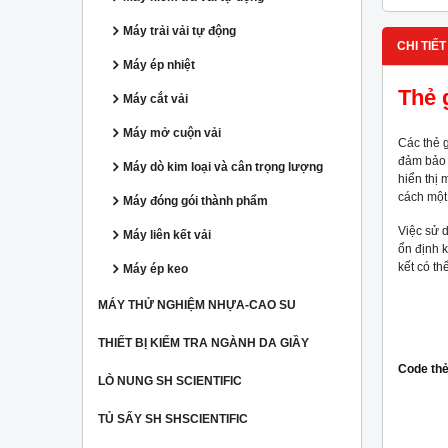
Máy trải vải tự động
CHI TIẾT
Máy ép nhiệt
Thẻ 
Máy cắt vải
Máy mở cuộn vải
Các thẻ 
đảm bảo 
Máy dò kim loại và cân trọng lượng
hiển thị
cách một
Máy đóng gói thành phẩm
Việc sử 
Máy liên kết vải
ổn định k
kết có th
Máy ép keo
MÁY THỬ NGHIỆM NHỰA-CAO SU
THIẾT BỊ KIỂM TRA NGÀNH DA GIẦY
Code thẻ
LÒ NUNG SH SCIENTIFIC
TỦ SẤY SH SHSCIENTIFIC