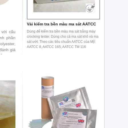
Vải kiểm tra bền màu ma sát AATCC
 với cấu
Dùng để kiểm tra bền màu ma sát bằng máy
crocking tester. Dùng cho cả ma sát khô và ma
ành phần
sát ướt. Theo các tiêu chuẩn AATCC của Mỹ:
olyester,
AATCC 8, AATCC 165, AATCC TM 116
đánh giá
ắc trong
series