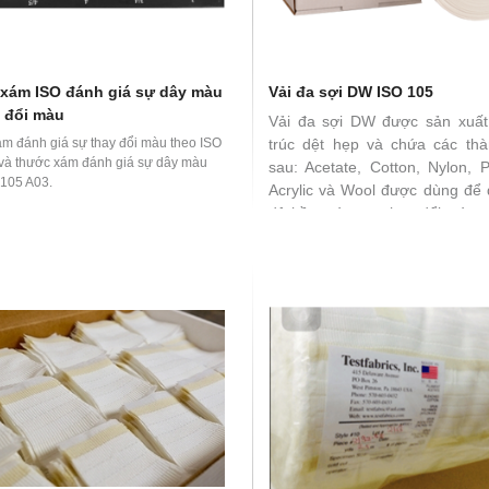
xám ISO đánh giá sự dây màu
Vải đa sợi DW ISO 105
y đổi màu
Vải đa sợi DW được sản xuất
m đánh giá sự thay đổi màu theo ISO
trúc dệt hẹp và chứa các th
và thước xám đánh giá sự dây màu
sau: Acetate, Cotton, Nylon, P
 105 A03.
Acrylic và Wool được dùng để 
độ bền màu, sự thay đổi màu s
các tiêu chuẩn ISO 105 C và E 