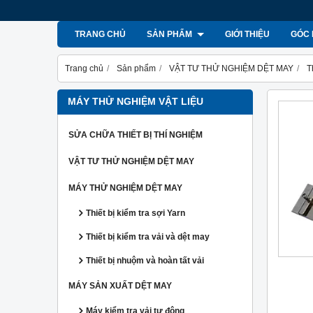
TRANG CHỦ
SẢN PHẨM
GIỚI THIỆU
GÓC 
Trang chủ
Sản phẩm
VẬT TƯ THỬ NGHIỆM DỆT MAY
T
MÁY THỬ NGHIỆM VẬT LIỆU
SỬA CHỮA THIẾT BỊ THÍ NGHIỆM
VẬT TƯ THỬ NGHIỆM DỆT MAY
MÁY THỬ NGHIỆM DỆT MAY
Thiết bị kiểm tra sợi Yarn
Thiết bị kiểm tra vải và dệt may
Thiết bị nhuộm và hoàn tất vải
MÁY SẢN XUẤT DỆT MAY
Máy kiểm tra vải tự động