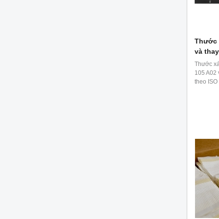
Thước 
và tha
Thước xá
105 A02 
theo ISO