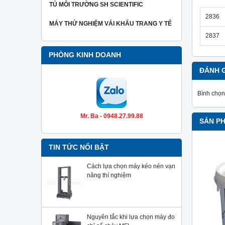
TỦ MÔI TRƯỜNG SH SCIENTIFIC
2836
MÁY THỬ NGHIỆM VẢI KHẨU TRANG Y TẾ
2837
PHÒNG KINH DOANH
ĐÁNH 
Bình chọn
Mr. Ba - 0948.27.99.88
SẢN P
TIN TỨC NỔI BẬT
Cách lựa chọn máy kéo nén vạn
năng thí nghiệm
Nguyên tắc khi lựa chọn máy đo