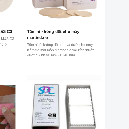
M&S C3
Tấm nỉ không dệt cho máy
martindale
ẩn M&S C3
ng ty
Tấm nỉ lót không dêt trên và dưới cho máy
kiểm tra mài mòn Martindale với kích thước
đường kính 90 mm và 140 mm