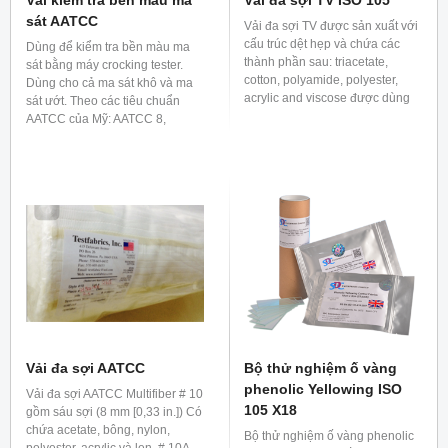
sát AATCC
Vải đa sợi TV được sản xuất với
cấu trúc dệt hẹp và chứa các
Dùng để kiểm tra bền màu ma
thành phần sau: triacetate,
sát bằng máy crocking tester.
cotton, polyamide, polyester,
Dùng cho cả ma sát khô và ma
acrylic and viscose được dùng
sát ướt. Theo các tiêu chuẩn
để đánh giá độ bền màu trong
AATCC của Mỹ: AATCC 8,
các tiêu chuẩn ISO 105 C và F
AATCC 165, AATCC TM 116
series
Vải đa sợi AATCC
Bộ thử nghiệm ố vàng
phenolic Yellowing ISO
Vải đa sợi AATCC Multifiber # 10
105 X18
gồm sáu sợi (8 mm [0,33 in.]) Có
chứa acetate, bông, nylon,
Bộ thử nghiệm ố vàng phenolic
polyester, acrylic và len. # 10A