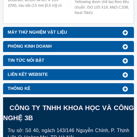
Yellowing được chế tạo theo tiêu
(DW), sáu dải (15 mm [0,6 in]] có
chuẩn: ISO 105 X18, M&S C20B,
chứa acetate, bông, nylon,
Next TM43.
polyester, acrylic và len.
MÁY THỬ NGHIỆM VẬT LIỆU
PHÒNG KINH DOANH
TIN TỨC NỔI BẬT
LIÊN KẾT WEBSITE
THỐNG KÊ
CÔNG TY TNHH KHOA HỌC VÀ CÔNG
NGHỆ 3B
Trụ sở: Số 40, ngách 143/146 Nguyễn Chính, P. Thịnh
Liệt, Q. Hoàng Mai, TP. Hà Nội