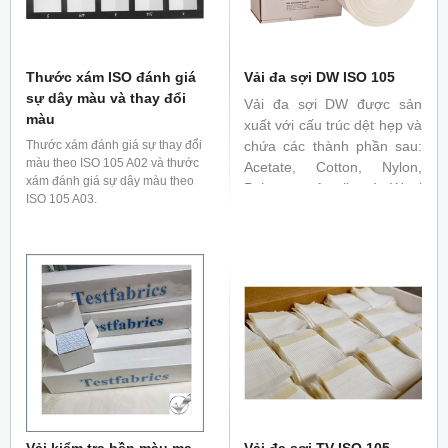
Thước xám ISO đánh giá
Vải đa sợi DW ISO 105
sự dây màu và thay đổi
Vải đa sợi DW được sản
màu
xuất với cấu trúc dệt hẹp và
Thước xám đánh giá sự thay đổi
chứa các thành phần sau:
màu theo ISO 105 A02 và thước
Acetate, Cotton, Nylon,
xám đánh giá sự dây màu theo
Polyester, Acrylic và Wool
ISO 105 A03.
được dùng để đánh giá độ
bền màu, sự thay đổi màu
sắc trong các tiêu chuẩn
ISO 105 C và E series
Vải kiểm tra bền màu ma
Vải đa sợi TV ISO 105