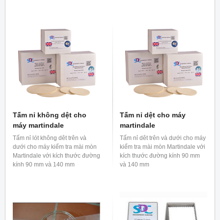
chất tẩy trắng nhưng chứa
phốt phát IEC (A), - bột giặt
không chứa chất tẩy trắng
và phốt phát IEC (B) - bột
giặt không chứa chất tẩy
trắng nhưng chứa phốt phát
Tấm nỉ không dệt cho
Tấm nỉ dệt cho máy
máy martindale
martindale
Tấm nỉ lót không dêt trên và
Tấm nỉ dêt trên và dưới cho máy
dưới cho máy kiểm tra mài mòn
kiểm tra mài mòn Martindale với
Martindale với kích thước đường
kích thước đường kính 90 mm
kính 90 mm và 140 mm
và 140 mm