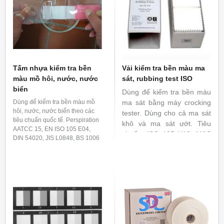
Tấm nhựa kiểm tra bền
Vải kiểm tra bền màu ma
màu mồ hôi, nước, nước
sát, rubbing test ISO
biển
Dùng để kiểm tra bền màu
Dùng để kiểm tra bền màu mồ
ma sát bằng máy crocking
hôi, nước, nước biển theo các
tester. Dùng cho cả ma sát
tiêu chuẩn quốc tế. Perspiration
khô và ma sát ướt. Tiêu
AATCC 15, EN ISO 105 E04,
chuẩn: ISO 105 X12, M&S
DIN 54020, JIS L0848, BS 1006
C25, M&S C52, ISO 20433
E04 Water AATCC 107, EN ISO
105 E01, DIN 54006, DIN54005,
JIS L0846, BS 1006 E01 Sea
water AATCC 106, EN ISO 105
E02, DIN 54007, JIS L0847, BS
1006 E02 Polyvinyl Chloride
Coatings: ISO 105 X10