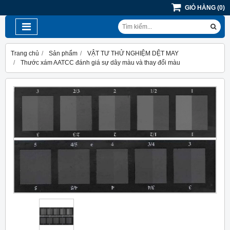
GIỎ HÀNG
(
0
)
Trang chủ
Sản phẩm
VẬT TƯ THỬ NGHIỆM DỆT MAY
Thước xám AATCC đánh giá sự dây màu và thay đổi màu