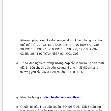
Phương pháp kiểm tra độ bền giặt được khách hàng lựa chọn
phổ biến là : AATCC 61A, AATCC 61-09; BS 1006 C01-C06-
90, ISO 105 C01-C06-10, ISO 105 C08-06, ISO 105 C09-
03,JIS L0844-97 TCVN 4537-02 ( C01-C05).
Theo kinh nghiệm, trong trường hợp cần kiểm tra độ bền màu
giặt thì tiêu chuẩn đầu tiên và quan trọng nhất khách hàng
thường yêu cầu đó là Tiêu chuẩn ISO 105 C06.
Pha chế bột giặt:
(liên hệ để biết công thức )
Chuẩn bị mẫu theo tiêu chuẩn ISO 105 C06. : Cắt 3 mẫu thử