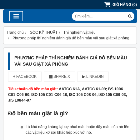
GIỎ HÀNG
(
0
)
Trang chủ
GÓC KỸ THUẬT
Thí nghiệm vật liệu
Phương pháp thí nghiệm đánh giá độ bền màu vải sau giặt xà phòng
PHƯƠNG PHÁP THÍ NGHIỆM ĐÁNH GIÁ ĐỘ BỀN MÀU
VẢI SAU GIẶT XÀ PHÒNG
FACEBOOK
SHARE X
LINKEDIN
Tiêu chuẩn độ bền màu giặt:
AATCC 61A, AATCC 61-09; BS 1006
C01-C06-90, ISO 105 C01-C06-10, ISO 105 C08-06, ISO 105 C09-03,
JIS L0844-97
Độ bền màu giặt là gì?
Là khả năng kháng lại sự phai màu hoặc dây màu của nó lên
các vật liệu xơ sợi khác tiếp xúc với nó.