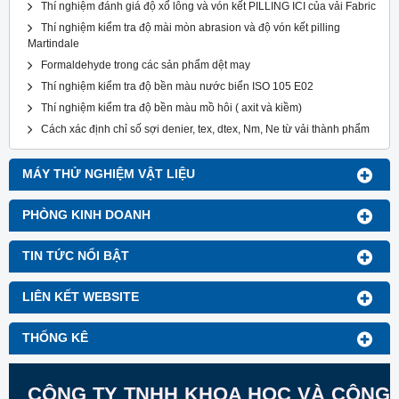
Thí nghiệm đánh giá độ xổ lông và vón kết PILLING ICI của vải Fabric
Thí nghiệm kiểm tra độ mài mòn abrasion và độ vón kết pilling
Martindale
Formaldehyde trong các sản phẩm dệt may
Thí nghiệm kiểm tra độ bền màu nước biển ISO 105 E02
Thí nghiệm kiểm tra độ bền màu mồ hôi ( axit và kiềm)
Cách xác định chỉ số sợi denier, tex, dtex, Nm, Ne từ vải thành phẩm
MÁY THỬ NGHIỆM VẬT LIỆU
PHÒNG KINH DOANH
TIN TỨC NỔI BẬT
LIÊN KẾT WEBSITE
THỐNG KÊ
CÔNG TY TNHH KHOA HỌC VÀ CÔNG