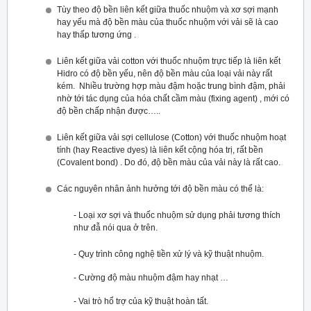
Tùy theo độ bền liên kết giữa thuốc nhuộm và xơ sợi mạnh
hay yếu mà độ bền màu của thuốc nhuộm với vải sẽ là cao
hay thấp tương ứng .
Liên kết giữa vải cotton với thuốc nhuộm trực tiếp là liên kết
Hidro có độ bền yếu, nên độ bền màu của loại vải này rất
kém. Nhiều trường hợp màu đậm hoặc trung bình đậm, phải
nhờ tới tác dụng của hóa chất cầm màu (fixing agent) , mới có
độ bền chấp nhận được…..
Liên kết giữa vải sợi cellulose (Cotton) với thuốc nhuộm hoạt
tính (hay Reactive dyes) là liên kết cộng hóa trị, rất bền
(Covalent bond) . Do đó, độ bền màu của vải này là rất cao.
Các nguyên nhân ảnh hưởng tới độ bền màu có thể là:
- Loại xơ sợi và thuốc nhuộm sử dụng phải tương thích
như đẫ nói qua ở trên.
- Quy trình công nghệ tiền xử lý và kỹ thuật nhuộm.
- Cường độ màu nhuộm đậm hay nhạt …
- Vai trò hổ trợ của kỹ thuật hoàn tất.