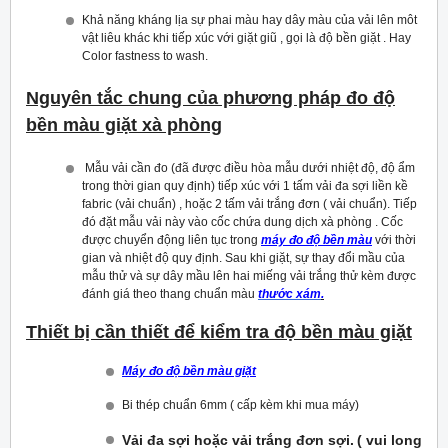
Khả năng kháng lịa sự phai màu hay dây màu của vải lên môt
vật liêu khác khi tiếp xúc với giặt giũ , gọi là độ bền giặt . Hay
Color fastness to wash.
Nguyên tắc chung của phương pháp đo độ
bền màu giặt xà phòng
Mẫu vải cần đo (đã được điều hòa mẫu dưới nhiệt độ, độ ẩm
trong thời gian quy định) tiếp xúc với 1 tấm vải đa sợi liền kề
fabric (vải chuẩn) , hoặc 2 tấm vải trắng đơn ( vải chuẩn). Tiếp
đó đặt mẫu vải này vào cốc chứa dung dịch xà phòng . Cốc
được chuyển động liên tục trong
máy đo độ bền màu
với thời
gian và nhiệt độ quy định. Sau khi giặt, sự thay đổi mầu của
mẫu thử và sự dây mầu lên hai miếng vải trắng thử kèm được
đánh giá theo thang chuẩn màu
thước xám
.
Thiết bị cần thiết để kiểm tra độ bền màu giặt
Máy đo độ bền màu giặt
Bi thép chuẩn 6mm ( cấp kèm khi mua máy)
Vải đa sợi hoặc vải trắng đơn sợi.
( vui long