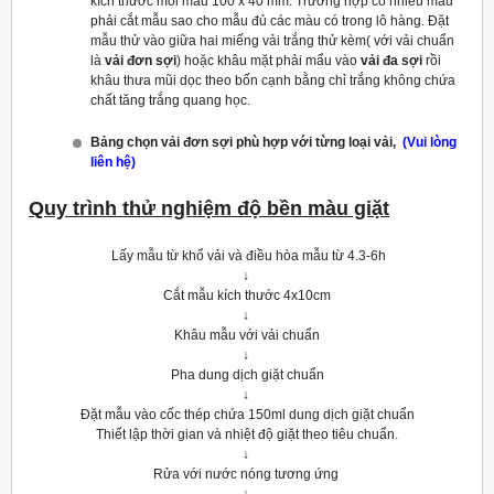
kích thước mỗi mẫu 100 x 40 mm. Trường hợp có nhiều mẫu
phải cắt mẫu sao cho mẫu đủ các màu có trong lô hàng. Đặt
mẫu thử vào giữa hai miếng vải trắng thử kèm( với vải chuẩn
là
vải đơn sợi
) hoặc khâu mặt phải mẩu vào
vải đa sợi
rồi
khâu thưa mũi dọc theo bốn cạnh bằng chỉ trắng không chứa
chất tăng trắng quang học.
Bảng chọn vải đơn sợi phù hợp với từng loại vải,
(Vui lòng
liên hệ)
Quy trình thử nghiệm độ bền màu giặt
Lấy mẫu từ khổ vải và điều hòa mẫu từ 4.3-6h
↓
Cắt mẫu kích thước 4x10cm
↓
Khâu mẫu với vải chuẩn
↓
Pha dung dịch giặt chuẩn
↓
Đặt mẫu vào cốc thép chứa 150ml dung dịch giặt chuẩn
Thiết lập thời gian và nhiệt độ giặt theo tiêu chuẩn.
↓
Rửa với nước nóng tương ứng