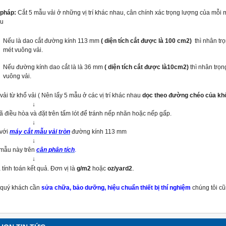
pháp:
Cắt 5 mẫu vải ở những vị trí khác nhau, cân chính xác trọng lượng của mỗi m
ẫu
Nếu là dao cắt đường kính 113 mm
( diện tích cắt được là 100 cm2)
thì nhân tr
mét vuông vải.
Nếu đường kính dao cắt là là 36 mm
( diện tích cắt được là10cm2)
thì nhân trọ
vuông vải.
ải từ khổ vải ( Nên lấy 5 mẫu ở các vị trí khác nhau
dọc theo đường chéo của kh
↓
ã điều hòa và đặt trên tấm lót để tránh nếp nhăn hoặc nếp gấp.
↓
 với
máy cắt mẫu vải tròn
đường kính 113 mm
↓
mẫu này trên
cân phân tích
.
↓
.
à tính toán kết quả. Đơn vị là
g/m2
hoặc
oz/yard2
 quý khách cần
sửa chữa, bảo dưỡng, hiệu chuẩn thiết bị thí nghiệm
chúng tôi cũ