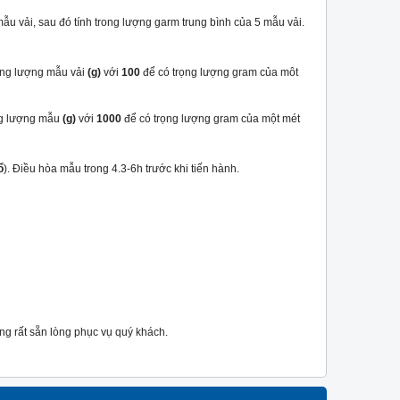
ẫu vải, sau đó tính trong lượng garm trung bình của 5 mẫu vải.
ọng lượng mẫu vải
(g)
với
100
để có trọng lượng gram của môt
ng lượng mẫu
(g)
với
1000
để có trọng lượng gram của một mét
ổ
). Điều hòa mẫu trong 4.3-6h trước khi tiến hành.
ng rất sẵn lòng phục vụ quý khách.