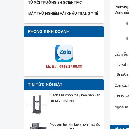
TỦ MÔI TRƯỜNG SH SCIENTIFIC
Phương 
Dùng m
MÁY THỬ NGHIỆM VẢI KHẨU TRANG Y TẾ
PHÒNG KINH DOANH
Lấy mẫu v
Lấy vải đ
Mr. Ba - 0948.27.99.88
Cắt mẫu
TIN TỨC NỔI BẬT
Cân các 
Cách lựa chọn máy kéo nén vạn
Ghi lại v
năng thí nghiệm
Ngoài ra
Nguyên tắc khi lựa chọn máy đo