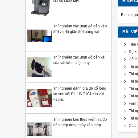
chỉ số chảy MFI
BÌNH C
Bình chọn 
Thí nghiệm xác định độ bền kéo
đứt và độ giãn đứt băng vải
BÀI VI
Tiêu 
Độ xo
Thí nghiệm xác định độ bền xé
Độ tr
của vải fabric dệt may
Thí n
Thí n
Thí n
Thí nghiệm đánh giá độ xổ lông
Thí n
và vón kết PILLING ICI của vải
Thí n
Fabric
Form
Thí n
Thí n
Thí nghiệm kéo thép kiểm tra độ
bền thép dùng máy kéo thép
Cách 