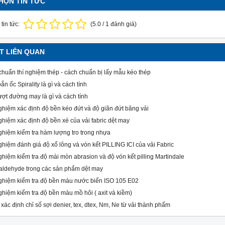
HỌN TIN TỨC
tin tức:
(
5.0
/
1
đánh giá)
ẾT LIÊN QUAN
chuẩn thí nghiệm thép - cách chuẩn bị lấy mẫu kéo thép
ắn ốc Spirality là gì và cách tính
ượt đường may là gì và cách tính
ghiệm xác định độ bền kéo đứt và độ giãn đứt băng vải
ghiệm xác định độ bền xé của vải fabric dệt may
ghiệm kiểm tra hàm lượng tro trong nhựa
ghiệm đánh giá độ xổ lông và vón kết PILLING ICI của vải Fabric
ghiệm kiểm tra độ mài mòn abrasion và độ vón kết pilling Martindale
aldehyde trong các sản phẩm dệt may
ghiệm kiểm tra độ bền màu nước biển ISO 105 E02
ghiệm kiểm tra độ bền màu mồ hôi ( axit và kiềm)
xác định chỉ số sợi denier, tex, dtex, Nm, Ne từ vải thành phẩm