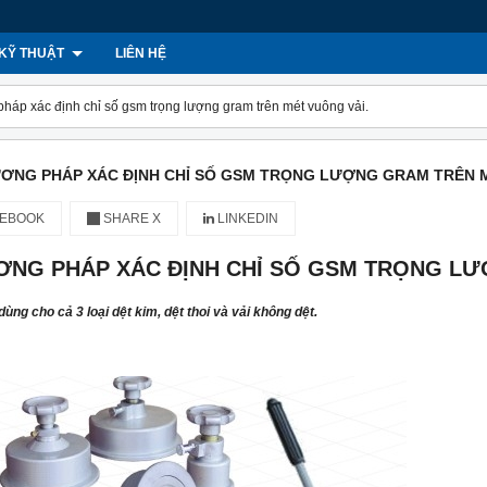
KỸ THUẬT
LIÊN HỆ
háp xác định chỉ số gsm trọng lượng gram trên mét vuông vải.
ƠNG PHÁP XÁC ĐỊNH CHỈ SỐ GSM TRỌNG LƯỢNG GRAM TRÊN M
EBOOK
SHARE X
LINKEDIN
NG PHÁP XÁC ĐỊNH CHỈ SỐ GSM TRỌNG L
ùng cho cả 3 loại dệt kim, dệt thoi và vải không dệt.