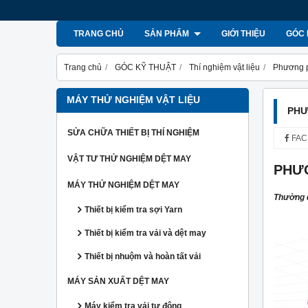
TRANG CHỦ
SẢN PHẨM
GIỚI THIỆU
GÓC 
Trang chủ
GÓC KỸ THUẬT
Thí nghiệm vật liệu
Phương p
MÁY THỬ NGHIỆM VẬT LIỆU
PHƯ
SỬA CHỮA THIẾT BỊ THÍ NGHIỆM
FAC
VẬT TƯ THỬ NGHIỆM DỆT MAY
PHƯƠ
MÁY THỬ NGHIỆM DỆT MAY
Thường d
Thiết bị kiểm tra sợi Yarn
Thiết bị kiểm tra vải và dệt may
Thiết bị nhuộm và hoàn tất vải
MÁY SẢN XUẤT DỆT MAY
Máy kiểm tra vải tự động