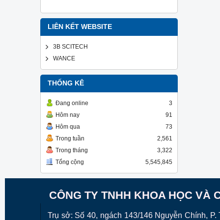
LIÊN KẾT WEBSITE
3B SCITECH
WANCE
THỐNG KÊ
Đang online
3
Hôm nay
91
Hôm qua
73
Trong tuần
2,561
Trong tháng
3,322
Tổng cộng
5,545,845
CÔNG TY TNHH KHOA HỌC VÀ 
Trụ sở: Số 40, ngách 143/146 Nguyễn Chính, P. T