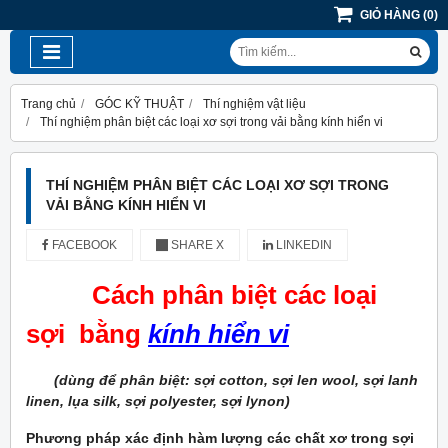
GIỎ HÀNG
(
0
)
Trang chủ
GÓC KỸ THUẬT
Thí nghiệm vật liệu
Thí nghiệm phân biệt các loại xơ sợi trong vải bằng kính hiển vi
THÍ NGHIỆM PHÂN BIỆT CÁC LOẠI XƠ SỢI TRONG
VẢI BẰNG KÍNH HIỂN VI
FACEBOOK
SHARE X
LINKEDIN
Cách phân biệt các loại
sợi bằng
kính hiển vi
(dùng để phân biệt: sợi
cotton, sợi len wool, sợi lanh
linen, lụa silk, sợi polyester, sợi lynon)
Phương pháp xác định hàm lượng các chất xơ trong sợi