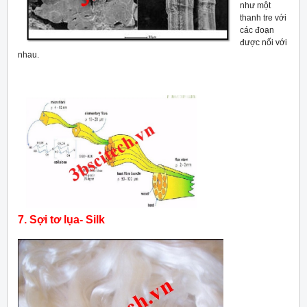
như một
thanh tre với
các đoạn
được nối với
nhau.
7. Sợi tơ lụa- Silk