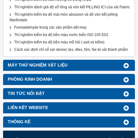
Thí nghiệm đánh giá độ xổ lông và vón kết PILLING ICI của vải Fabric
Thí nghiệm kiểm tra độ mài mòn abrasion và độ vón kết pilling
Martindale
Formaldehyde trong các sản phẩm dệt may
Thí nghiệm kiểm tra độ bền màu nước biển ISO 105 E02
Thí nghiệm kiểm tra độ bền màu mồ hôi ( axit và kiềm)
Cách xác định chỉ số sợi denier, tex, dtex, Nm, Ne từ vải thành phẩm
MÁY THỬ NGHIỆM VẬT LIỆU
PHÒNG KINH DOANH
TIN TỨC NỔI BẬT
LIÊN KẾT WEBSITE
THỐNG KÊ