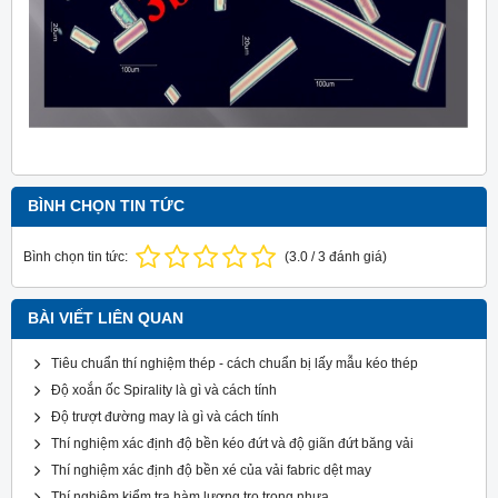
BÌNH CHỌN TIN TỨC
Bình chọn tin tức:
(
3.0
/
3
đánh giá)
BÀI VIẾT LIÊN QUAN
Tiêu chuẩn thí nghiệm thép - cách chuẩn bị lấy mẫu kéo thép
Độ xoắn ốc Spirality là gì và cách tính
Độ trượt đường may là gì và cách tính
Thí nghiệm xác định độ bền kéo đứt và độ giãn đứt băng vải
Thí nghiệm xác định độ bền xé của vải fabric dệt may
Thí nghiệm kiểm tra hàm lượng tro trong nhựa