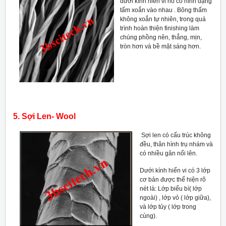
dưới kính hiển vi nó có hình dạng
tấm xoắn vào nhau . Bông thấm
không xoắn tự nhiên, trong quá
trình hoàn thiện finishing làm
chúng phồng nên, thẳng, mịn,
tròn hơn và bề mặt sáng hơn.
5. Sợi Len- Wool
Sợi len có cấu trúc không
đều, thân hình trụ nhám và
có nhiều gân nổi lên.
Dưới kính hiển vi có 3 lớp
cơ bản được thể hiện rõ
nét là: Lớp biểu bì( lớp
ngoài) , lớp vỏ ( lớp giữa),
và lớp tủy ( lớp trong
cùng).